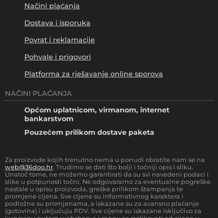
Načini plaćanja
Dostava i isporuka
Povrat i reklamacije
Pohvale i prigovori
Platforma za rješavanje online sporova
NAČINI PLAĆANJA
Općom uplatnicom, virmanom, internet
bankarstvom
Pouzećem prilikom dostave paketa
Za proizvode kojih trenutno nema u ponudi obratite nam se na
web@36doo.hr
. Trudimo se dati što bolji i točniji opis i sliku.
Unatoč tome, ne možemo garantirati da su svi navedeni podaci i
slike u potpunosti točni. Ne odgovaramo za eventualne pogreške
nastale u opisu proizvoda, greške prilikom štampanja te
promjene cijena. Sve cijene su informativnog karaktera i
podložne su promjenama, a iskazane su za avansno plaćanje
(gotovina) i uključuju PDV. Sve cijene su iskazane isključivo za