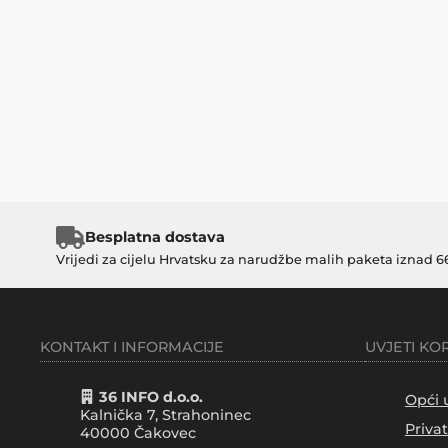
Besplatna dostava
Vrijedi za cijelu Hrvatsku za narudžbe malih paketa iznad 6
KONTAKT I INFORMACIJE
UVJETI KO
36 INFO d.o.o.
Opći 
Kalnička 7, Strahoninec
Priva
40000
Čakovec