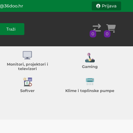
@36doo.hr
Prijava
Traži
0
0
Traži
0
0
Monitori, projektori i
Gaming
televizori
Softver
Klime i toplinske pumpe