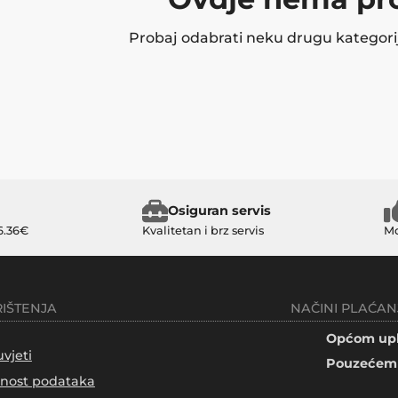
Probaj odabrati neku drugu kategoriju 
Osiguran servis
6.36€
Kvalitetan i brz servis
Mo
RIŠTENJA
NAČINI PLAĆAN
Općom upl
uvjeti
Pouzećem 
tnost podataka