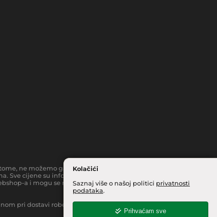
toč tome, ne možemo garantirati da su svi navedeni podaci i slike
Kolačići
a. Sve cijene su informativnog karaktera i podložne su
bshop-a i mogu se razlikovati od cijena u našim
Saznaj više o našoj politici
privatnosti
podataka
.
inom pri dostavi robe na kućnu adresu, moguća je manja
Prihvaćam sve