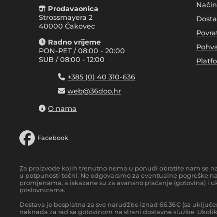
Način
Prodavaonica
Strossmayera 2
Dosta
40000 Čakovec
Povra
Radno vrijeme
Pohva
PON-PET / 08:00 - 20:00
SUB / 08:00 - 12:00
Platf
+385 (0) 40 310-636
web@36doo.hr
O nama
Facebook
Za proizvode kojih trenutno nema u ponudi obratite nam se n
u potpunosti točni. Ne odgovaramo za eventualne pogreške nas
promjenama, a iskazane su za avansno plaćanje (gotovina) i uk
poslovnicama.
Dostava je besplatna za sve narudžbe iznad
66.36
€
(sa uključe
naknada za rad sa gotovinom na strani dostavne službe. Ukoliko