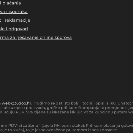
i plaćanja
va i isporuka
t i reklamacije
le i prigovori
orma za rješavanje online sporova
a
web@36doo.hr
. Trudimo se dati što bolji i točniji opis i sliku. Una
tale u opisu proizvoda, greške prilikom štampanja te promjene cijen
ljučuju PDV. Sve cijene su iskazane isključivo za kupovinu putem we
nim PDV-a) za Zonu 1 (cijela RH, osim otoka).
Prilikom plaćanja gotov
 je to slučaj, to je jasno označeno pri samom iznosu dostave.