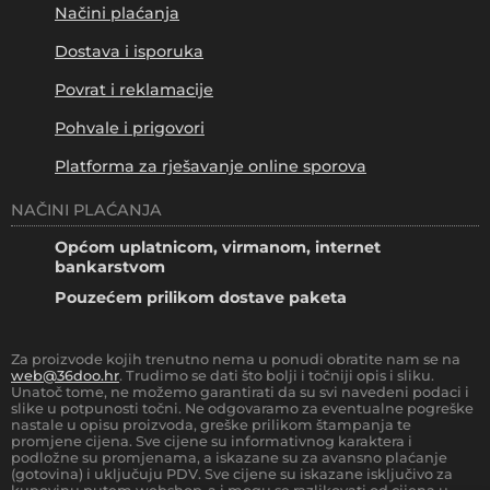
Načini plaćanja
Dostava i isporuka
Povrat i reklamacije
Pohvale i prigovori
Platforma za rješavanje online sporova
NAČINI PLAĆANJA
Općom uplatnicom, virmanom, internet
bankarstvom
Pouzećem prilikom dostave paketa
Za proizvode kojih trenutno nema u ponudi obratite nam se na
web@36doo.hr
. Trudimo se dati što bolji i točniji opis i sliku.
Unatoč tome, ne možemo garantirati da su svi navedeni podaci i
slike u potpunosti točni. Ne odgovaramo za eventualne pogreške
nastale u opisu proizvoda, greške prilikom štampanja te
promjene cijena. Sve cijene su informativnog karaktera i
podložne su promjenama, a iskazane su za avansno plaćanje
(gotovina) i uključuju PDV. Sve cijene su iskazane isključivo za