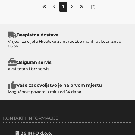
1
[
2
]
Besplatna dostava
Vrijedi za cijelu Hrvatsku za narudžbe malih paketa iznad
66.36€
Osiguran servis
Kvalitetan i brz servis
Vaše zadovoljstvo je na prvom mjestu
Mogućnost povrata u roku od 14 dana
KONTAKT I INFORMACIJE
36 INFO d.o.o.