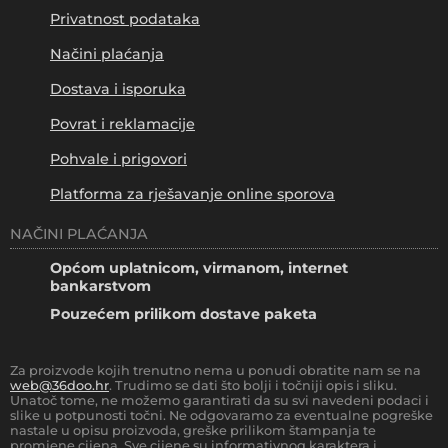
Privatnost podataka
Načini plaćanja
Dostava i isporuka
Povrat i reklamacije
Pohvale i prigovori
Platforma za rješavanje online sporova
NAČINI PLAĆANJA
Općom uplatnicom, virmanom, internet
bankarstvom
Pouzećem prilikom dostave paketa
Za proizvode kojih trenutno nema u ponudi obratite nam se na
web@36doo.hr
. Trudimo se dati što bolji i točniji opis i sliku.
Unatoč tome, ne možemo garantirati da su svi navedeni podaci i
slike u potpunosti točni. Ne odgovaramo za eventualne pogreške
nastale u opisu proizvoda, greške prilikom štampanja te
promjene cijena. Sve cijene su informativnog karaktera i