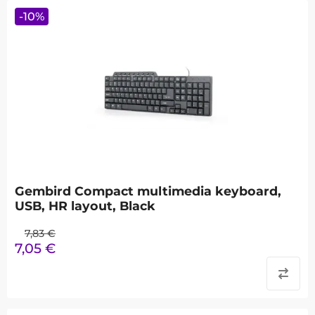
-
10
%
Gembird Compact multimedia keyboard,
USB, HR layout, Black
7,83
€
7,05
€