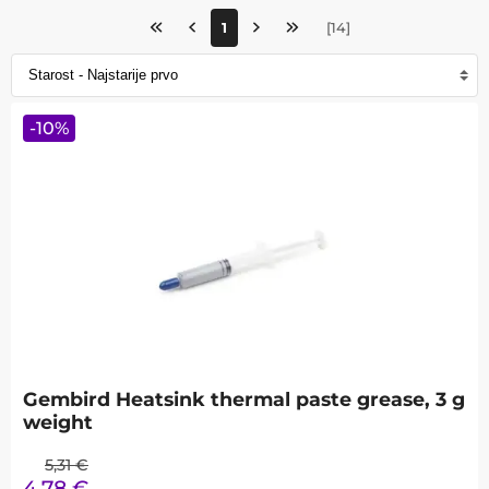
1
[
14
]
-
10
%
Gembird Heatsink thermal paste grease, 3 g
weight
5,31
€
4,78
€