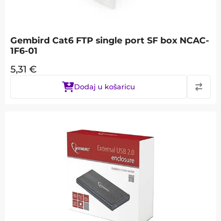
Gembird Cat6 FTP single port SF box NCAC-
1F6-01
5,31
€
Dodaj u košaricu