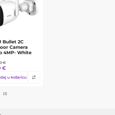
 Bullet 2C
oor Camera
p 4MP- White
0
€
0
€
daj u košaricu
[
3
]