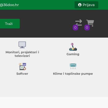
@36doo.hr
Prijava
Traži
0
0
Traži
0
0
Monitori, projektori i
Gaming
televizori
Softver
Klime i toplinske pumpe