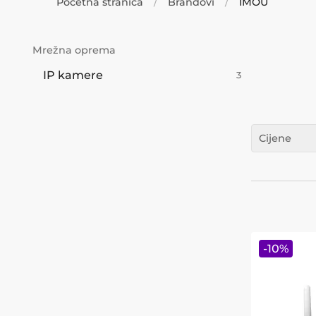
Početna stranica
Brandovi
IMOU
Mrežna oprema
IP kamere
3
Cijene
-
10
%