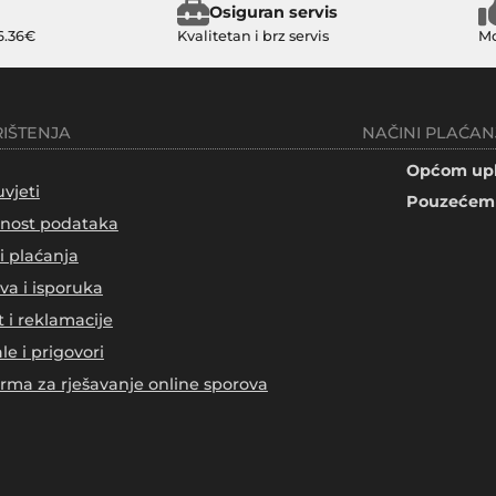
Osiguran servis
6.36€
Kvalitetan i brz servis
Mo
RIŠTENJA
NAČINI PLAĆAN
Općom upl
uvjeti
Pouzećem 
tnost podataka
i plaćanja
va i isporuka
t i reklamacije
le i prigovori
orma za rješavanje online sporova