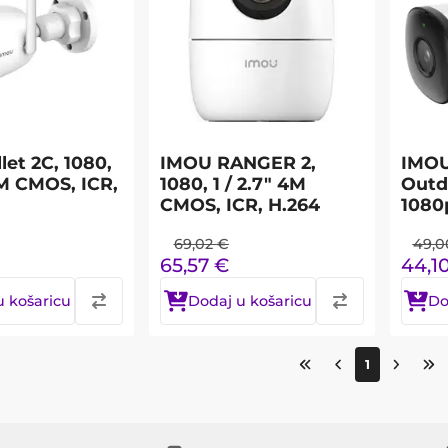
let 2C, 1080,
IMOU RANGER 2,
IMOU
 2M CMOS, ICR,
1080, 1 / 2.7" 4M
Outd
CMOS, ICR, H.264
1080
69,02
€
49,0
65,57
€
44,1
u košaricu
Dodaj u košaricu
Do
1