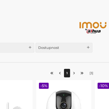
Dostupnost
1
[
3
]
-
5
%
-
10
%