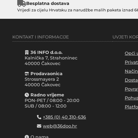
Besplatna dostava
Vrijedi za cijelu Hrvatsku za narudžbe malih paketa iznad 6
KONTAKT I INFORMACIJE
UVJETI KO
36 INFO d.o.o.
Opći 
Kalnička 7, Strahoninec
Priva
40000
Čakovec
Način
Prodavaonica
Strossmayera 2
Dosta
40000 Čakovec
Povra
Radno vrijeme
Pohva
PON-PET / 08:00 - 20:00
SUB / 08:00 - 12:00
Platf
+385 (0) 40 310-636
web@36doo.hr
O nama