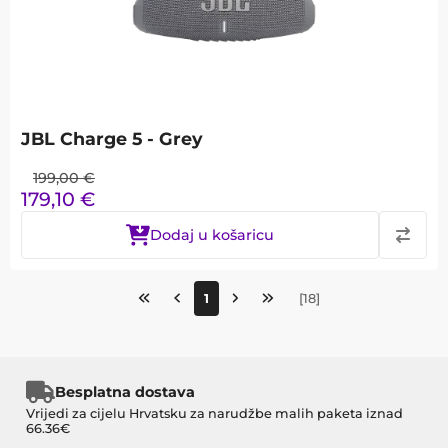
JBL Charge 5 - Grey
199,00
€
179,10
€
Dodaj u košaricu
1
[
18
]
Besplatna dostava
Vrijedi za cijelu Hrvatsku za narudžbe malih paketa iznad
66.36€