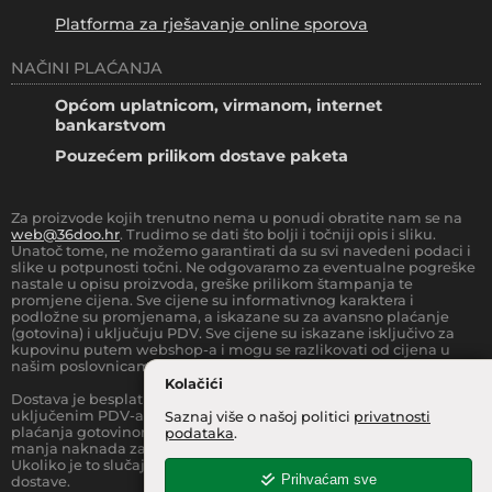
Platforma za rješavanje online sporova
NAČINI PLAĆANJA
Općom uplatnicom, virmanom, internet
bankarstvom
Pouzećem prilikom dostave paketa
Za proizvode kojih trenutno nema u ponudi obratite nam se na
web@36doo.hr
. Trudimo se dati što bolji i točniji opis i sliku.
Unatoč tome, ne možemo garantirati da su svi navedeni podaci i
slike u potpunosti točni. Ne odgovaramo za eventualne pogreške
nastale u opisu proizvoda, greške prilikom štampanja te
promjene cijena. Sve cijene su informativnog karaktera i
podložne su promjenama, a iskazane su za avansno plaćanje
(gotovina) i uključuju PDV. Sve cijene su iskazane isključivo za
kupovinu putem webshop-a i mogu se razlikovati od cijena u
našim poslovnicama.
Kolačići
Dostava je besplatna za sve narudžbe iznad
66.36
€
(sa
uključenim PDV-a) za Zonu 1 (cijela RH, osim otoka).
Prilikom
Saznaj više o našoj politici
privatnosti
plaćanja gotovinom pri dostavi robe na kućnu adresu, moguća je
podataka
.
manja naknada za rad sa gotovinom na strani dostavne službe.
Ukoliko je to slučaj, to je jasno označeno pri samom iznosu
Prihvaćam sve
dostave.