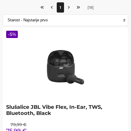
1
[
18
]
-
5
%
Slušalice JBL Vibe Flex, In-Ear, TWS,
Bluetooth, Black
79,99
€
75,99
€