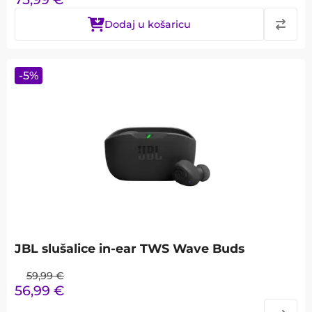
Dodaj u košaricu
-
5
%
JBL slušalice in-ear TWS Wave Buds
59,99
€
56,99
€