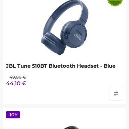
JBL Tune 510BT Bluetooth Headset - Blue
49,00
€
44,10
€
-
10
%