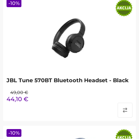
-
10
%
JBL Tune 570BT Bluetooth Headset - Black
49,00
€
44,10
€
-
10
%