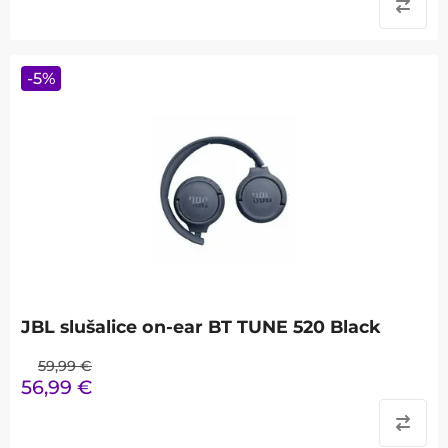
-
5
%
JBL slušalice on-ear BT TUNE 520 Black
59,99
€
56,99
€