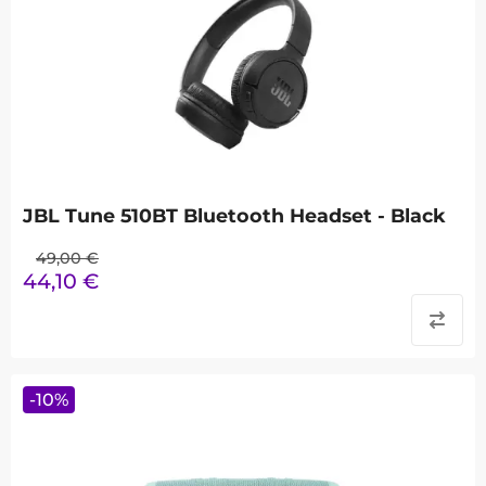
JBL Tune 510BT Bluetooth Headset - Black
49,00
€
44,10
€
-
10
%