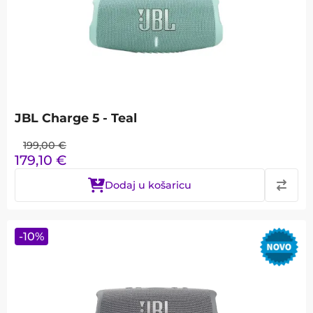
JBL Charge 5 - Teal
199,00
€
179,10
€
Dodaj u košaricu
-
10
%