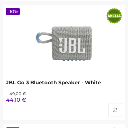
-
10
%
JBL Go 3 Bluetooth Speaker - White
49,00
€
44,10
€