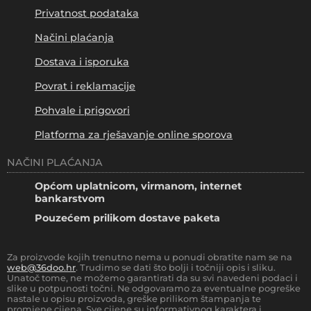
Privatnost podataka
Načini plaćanja
Dostava i isporuka
Povrat i reklamacije
Pohvale i prigovori
Platforma za rješavanje online sporova
NAČINI PLAĆANJA
Općom uplatnicom, virmanom, internet
bankarstvom
Pouzećem prilikom dostave paketa
Za proizvode kojih trenutno nema u ponudi obratite nam se na
web@36doo.hr
. Trudimo se dati što bolji i točniji opis i sliku.
Unatoč tome, ne možemo garantirati da su svi navedeni podaci i
slike u potpunosti točni. Ne odgovaramo za eventualne pogreške
nastale u opisu proizvoda, greške prilikom štampanja te
promjene cijena. Sve cijene su informativnog karaktera i