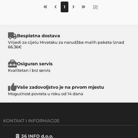
1
[
2
]
Besplatna dostava
Vrijedi za cijelu Hrvatsku za narudžbe malih paketa iznad
66.36€
Osiguran servis
Kvalitetan i brz servis
Vaše zadovoljstvo je na prvom mjestu
Mogućnost povrata u roku od 14 dana
KONTAKT I INFORMACIJE
36 INFO d.o.o.