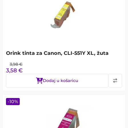
Orink tinta za Canon, CLI-551Y XL, žuta
3,98
€
3,58
€
Dodaj u košaricu
-
10
%