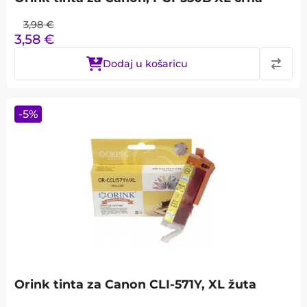
3,98
€
3,58
€
Dodaj u košaricu
-
5
%
Orink tinta za Canon CLI-571Y, XL žuta