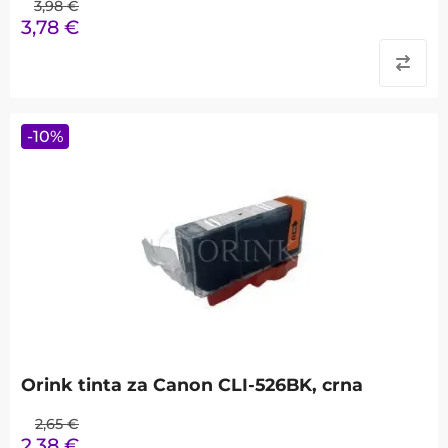
3,98
€
3,78
€
-
10
%
Orink tinta za Canon CLI-526BK, crna
2,65
€
2,38
€