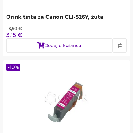
Orink tinta za Canon CLI-526Y, žuta
3,50
€
3,15
€
Dodaj u košaricu
-
10
%