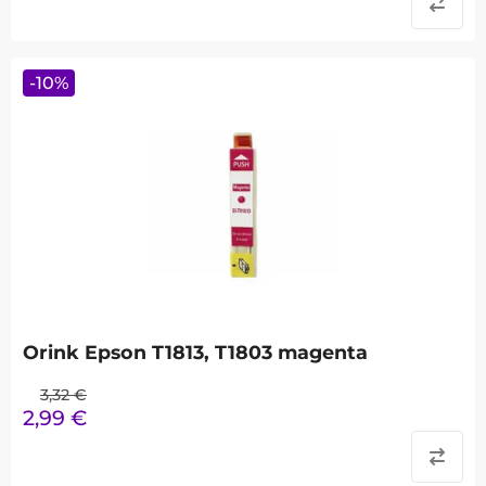
-
10
%
Orink Epson T1813, T1803 magenta
3,32
€
2,99
€