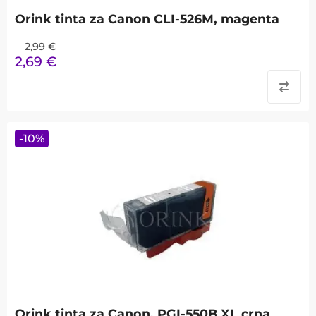
Orink tinta za Canon CLI-526M, magenta
2,99
€
2,69
€
-
10
%
Orink tinta za Canon, PGI-550B XL crna