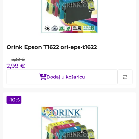
Orink Epson T1622 ori-eps-t1622
3,32
€
2,99
€
Dodaj u košaricu
-
10
%