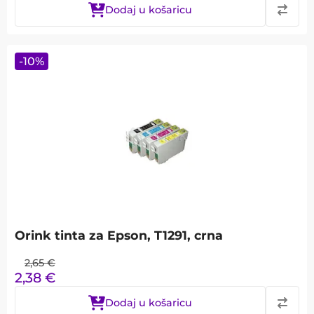
Dodaj u košaricu
-
10
%
Orink tinta za Epson, T1291, crna
2,65
€
2,38
€
Dodaj u košaricu