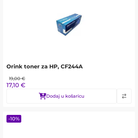
Orink toner za HP, CF244A
19,00
€
17,10
€
Dodaj u košaricu
-
10
%