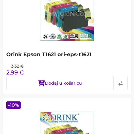
Orink Epson T1621 ori-eps-t1621
3,32
€
2,99
€
Dodaj u košaricu
-
10
%