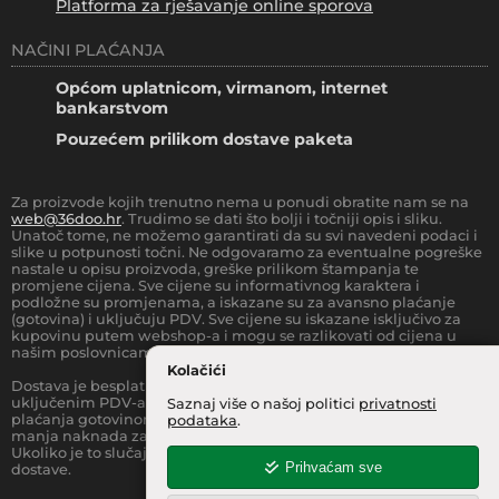
Platforma za rješavanje online sporova
NAČINI PLAĆANJA
Općom uplatnicom, virmanom, internet
bankarstvom
Pouzećem prilikom dostave paketa
Za proizvode kojih trenutno nema u ponudi obratite nam se na
web@36doo.hr
. Trudimo se dati što bolji i točniji opis i sliku.
Unatoč tome, ne možemo garantirati da su svi navedeni podaci i
slike u potpunosti točni. Ne odgovaramo za eventualne pogreške
nastale u opisu proizvoda, greške prilikom štampanja te
promjene cijena. Sve cijene su informativnog karaktera i
podložne su promjenama, a iskazane su za avansno plaćanje
(gotovina) i uključuju PDV. Sve cijene su iskazane isključivo za
kupovinu putem webshop-a i mogu se razlikovati od cijena u
našim poslovnicama.
Kolačići
Dostava je besplatna za sve narudžbe iznad
66.36
€
(sa
uključenim PDV-a) za Zonu 1 (cijela RH, osim otoka).
Prilikom
Saznaj više o našoj politici
privatnosti
plaćanja gotovinom pri dostavi robe na kućnu adresu, moguća je
podataka
.
manja naknada za rad sa gotovinom na strani dostavne službe.
Ukoliko je to slučaj, to je jasno označeno pri samom iznosu
Prihvaćam sve
dostave.