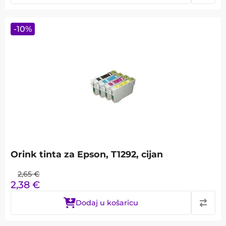
-
10
%
Orink tinta za Epson, T1292, cijan
2,65
€
2,38
€
Dodaj u košaricu