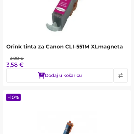
Orink tinta za Canon CLI-551M XLmagneta
3,98
€
3,58
€
Dodaj u košaricu
-
10
%