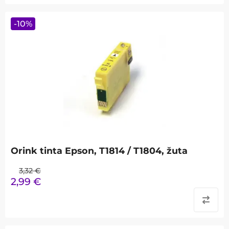
-
10
%
Orink tinta Epson, T1814 / T1804, žuta
3,32
€
2,99
€