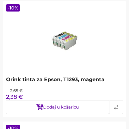
-
10
%
Orink tinta za Epson, T1293, magenta
2,65
€
2,38
€
Dodaj u košaricu
-
10
%