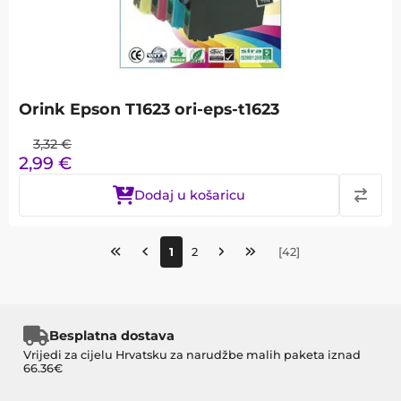
Orink Epson T1623 ori-eps-t1623
3,32
€
2,99
€
Dodaj u košaricu
1
2
[
42
]
Besplatna dostava
Vrijedi za cijelu Hrvatsku za narudžbe malih paketa iznad
66.36€