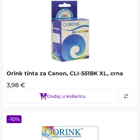
Orink tinta za Canon, CLI-551BK XL, crna
3,98
€
Dodaj u košaricu
-
10
%