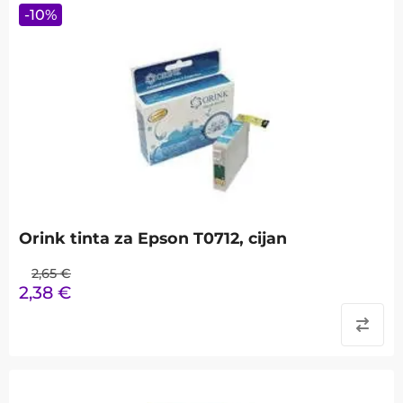
-
10
%
Orink tinta za Epson T0712, cijan
2,65
€
2,38
€