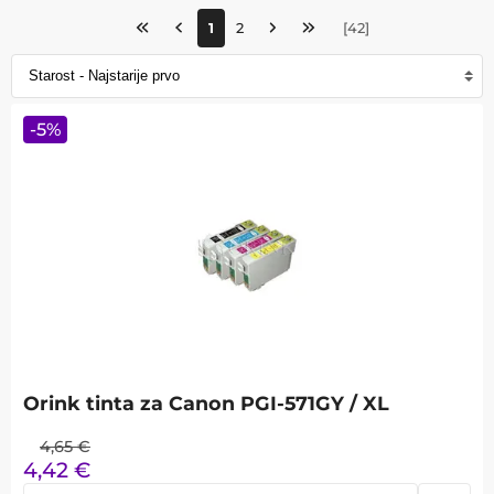
1
2
[
42
]
-
5
%
Orink tinta za Canon PGI-571GY / XL
4,65
€
4,42
€