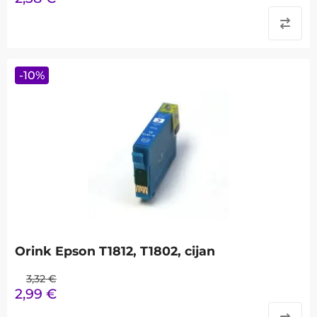
-
10
%
Orink Epson T1812, T1802, cijan
3,32
€
2,99
€