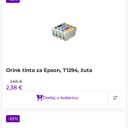
Orink tinta za Epson, T1294, žuta
2,65
€
2,38
€
Dodaj u košaricu
-
10
%