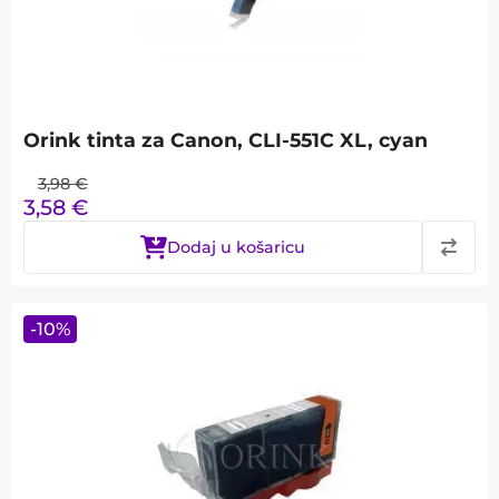
Orink tinta za Canon, CLI-551C XL, cyan
3,98
€
3,58
€
Dodaj u košaricu
-
10
%