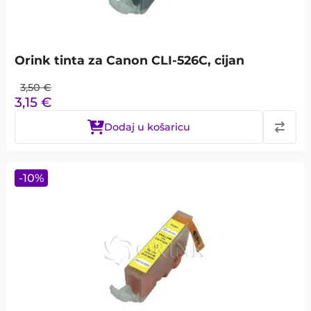
Orink tinta za Canon CLI-526C, cijan
3,50
€
3,15
€
Dodaj u košaricu
-
10
%