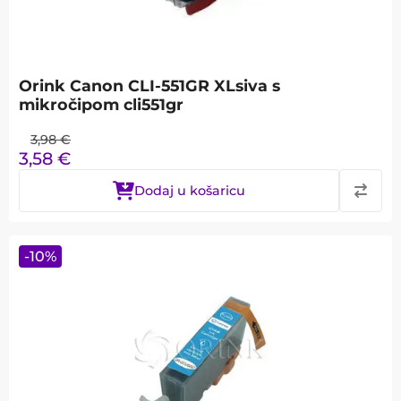
Orink Canon CLI-551GR XLsiva s
mikročipom cli551gr
3,98
€
3,58
€
Dodaj u košaricu
-
10
%