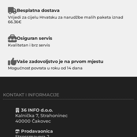
Besplatna dostava
Vrijedi za cijelu Hrvatsku za narudžbe malih paketa iznad
66.36€
Osiguran servis
Kvalitetan i brz servis
Vaše zadovoljstvo je na prvom mjestu
Mogućnost povrata u roku od 14 dana
KONTAKT I INFORMACIJE
36 INFO d.o.o.
Kalnička 7, Strahoninec
40000
Čakovec
Prodavaonica
Strossmayera 2