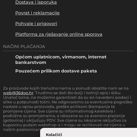
Dostava i isporuka
Povrat i reklamacije
Pohvale i prigovori
Platforma za rješavanje online sporova
NAČINI PLAĆANJA
Općom uplatnicom, virmanom, internet
bankarstvom
Pouzećem prilikom dostave paketa
Za proizvode kojih trenutno nema u ponudi obratite nam se na
web@36doo.hr
. Trudimo se dati što bolji i točniji opis i sliku.
Unatoč tome, ne možemo garantirati da su svi navedeni podaci i
slike u potpunosti točni. Ne odgovaramo za eventualne pogreške
nastale u opisu proizvoda, greške prilikom štampanja te
promjene cijena. Sve cijene su informativnog karaktera i
podložne su promjenama, a iskazane su za avansno plaćanje
(gotovina) i uključuju PDV. Sve cijene su iskazane isključivo za
kupovinu putem webshop-a i mogu se razlikovati od cijena u
našim poslovnicama.
Kolačići