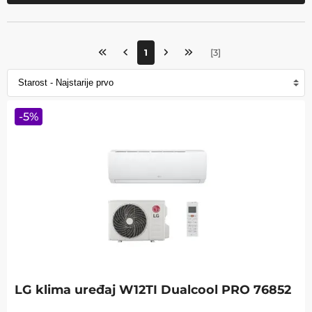
1
[
3
]
-
5
%
LG klima uređaj W12TI Dualcool PRO 76852