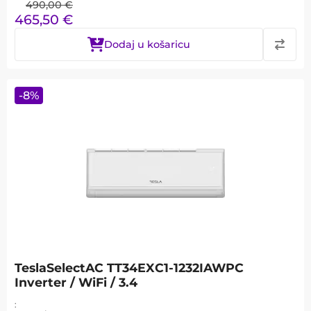
490,00
€
465,50
€
Dodaj u košaricu
-
8
%
TeslaSelectAC TT34EXC1-1232IAWPC
Inverter / WiFi / 3.4