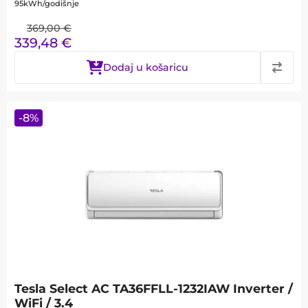
95kWh/godišnje
369,00
€
339,48
€
Dodaj u košaricu
-
8
%
Tesla Select AC TA36FFLL-1232IAW Inverter /
WiFi / 3.4