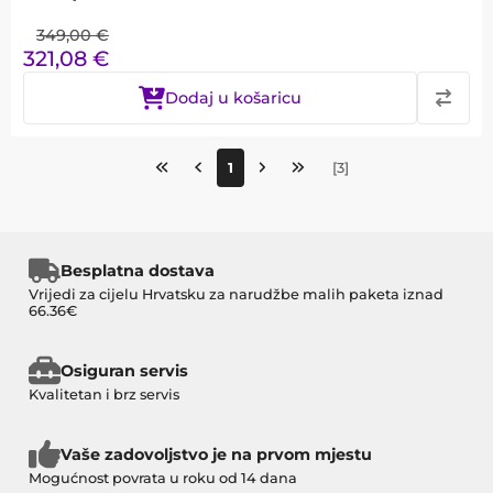
349,00
€
321,08
€
Dodaj u košaricu
1
[
3
]
Besplatna dostava
Vrijedi za cijelu Hrvatsku za narudžbe malih paketa iznad
66.36€
Osiguran servis
Kvalitetan i brz servis
Vaše zadovoljstvo je na prvom mjestu
Mogućnost povrata u roku od 14 dana