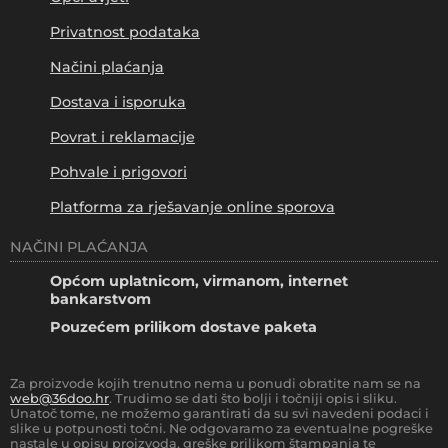
Privatnost podataka
Načini plaćanja
Dostava i isporuka
Povrat i reklamacije
Pohvale i prigovori
Platforma za rješavanje online sporova
NAČINI PLAĆANJA
Općom uplatnicom, virmanom, internet
bankarstvom
Pouzećem prilikom dostave paketa
Za proizvode kojih trenutno nema u ponudi obratite nam se na
web@36doo.hr
. Trudimo se dati što bolji i točniji opis i sliku.
Unatoč tome, ne možemo garantirati da su svi navedeni podaci i
slike u potpunosti točni. Ne odgovaramo za eventualne pogreške
nastale u opisu proizvoda, greške prilikom štampanja te