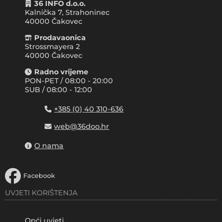
36 INFO d.o.o.
Kalnička 7, Strahoninec
40000
Čakovec
Prodavaonica
Strossmayera 2
40000 Čakovec
Radno vrijeme
PON-PET / 08:00 - 20:00
SUB / 08:00 - 12:00
+385 (0) 40 310-636
web@36doo.hr
O nama
Facebook
UVJETI KORIŠTENJA
Opći uvjeti