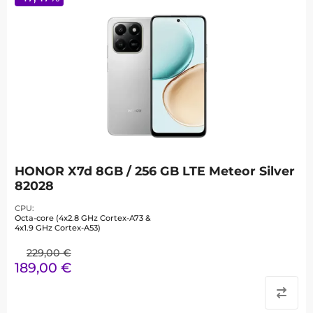
HONOR X7d 8GB / 256 GB LTE Meteor Silver
82028
CPU
Octa-core (4x2.8 GHz Cortex-A73 &
4x1.9 GHz Cortex-A53)
229,00
€
189,00
€