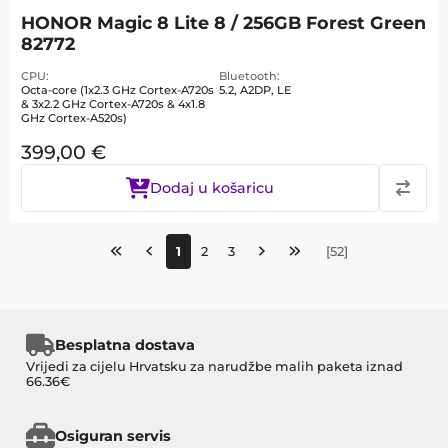
HONOR Magic 8 Lite 8 / 256GB Forest Green
82772
CPU
Bluetooth
Octa-core (1x2.3 GHz Cortex-A720s
5.2, A2DP, LE
& 3x2.2 GHz Cortex-A720s & 4x1.8
GHz Cortex-A520s)
399,00
€
Dodaj u košaricu
1
2
3
[
52
]
Besplatna dostava
Vrijedi za cijelu Hrvatsku za narudžbe malih paketa iznad
66.36€
Osiguran servis