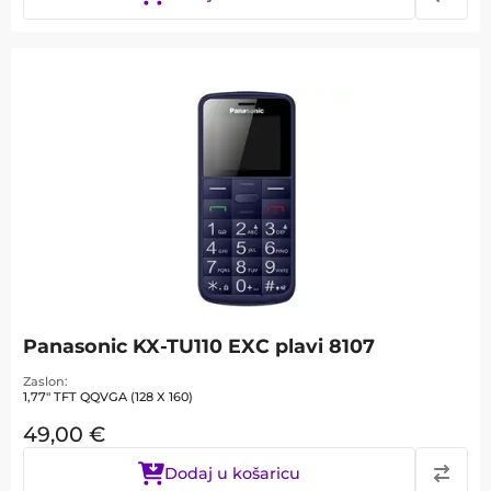
Panasonic KX-TU110 EXC plavi 8107
Zaslon
1,77" TFT QQVGA (128 X 160)
49,00
€
Dodaj u košaricu