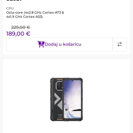
CPU
Octa-core (4x2.8 GHz Cortex-A73 &
4x1.9 GHz Cortex-A53)
229,00
€
189,00
€
Dodaj u košaricu