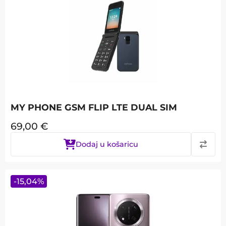
MY PHONE GSM FLIP LTE DUAL SIM
69,00
€
Dodaj u košaricu
-
15,04
%