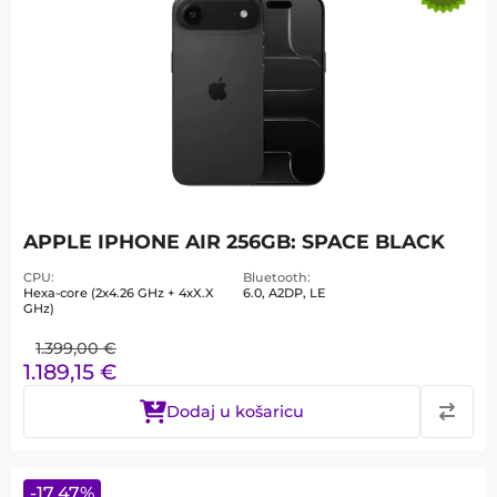
APPLE IPHONE AIR 256GB: SPACE BLACK
CPU
Bluetooth
Hexa-core (2x4.26 GHz + 4xX.X
6.0, A2DP, LE
GHz)
1.399,00
€
1.189,15
€
Dodaj u košaricu
-
17,47
%