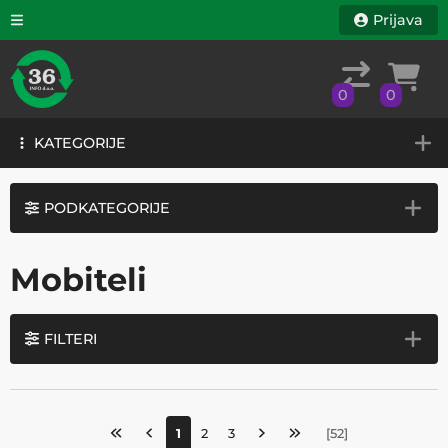
Prijava
0
0
KATEGORIJE
0
0
KATEGORIJE
PODKATEGORIJE
Mobiteli
FILTERI
1
2
3
[
52
]