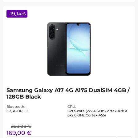
-
19,14
%
Samsung Galaxy A17 4G A175 DualSIM 4GB /
128GB Black
Bluetooth
CPU
5.3, A2DP, LE
Octa-core (2x2.4 GHz Cortex-A78 &
6x2.0 GHz Cortex-A55)
209,00
€
169,00
€