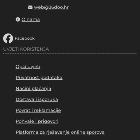
web@36doo.hr
O nama
Facebook
UVJETI KORIŠTENJA
Opći uvjeti
Privatnost podataka
Načini plaćanja
Dostava i isporuka
Povrat i reklamacije
Pohvale i prigovori
Platforma za rješavanje online sporova