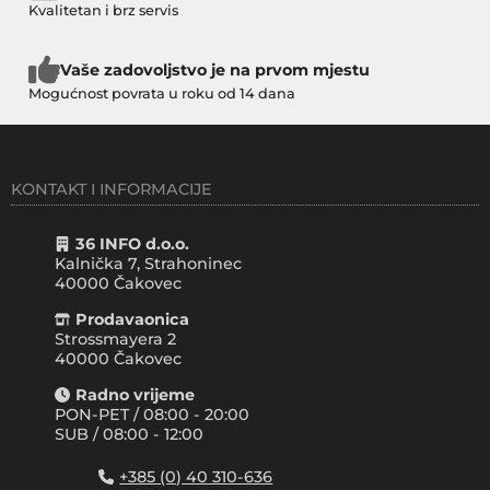
Kvalitetan i brz servis
Vaše zadovoljstvo je na prvom mjestu
Mogućnost povrata u roku od 14 dana
KONTAKT I INFORMACIJE
36 INFO d.o.o.
Kalnička 7, Strahoninec
40000
Čakovec
Prodavaonica
Strossmayera 2
40000 Čakovec
Radno vrijeme
PON-PET / 08:00 - 20:00
SUB / 08:00 - 12:00
+385 (0) 40 310-636