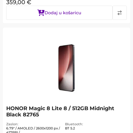
359,00
€
Dodaj u košaricu
HONOR Magic 8 Lite 8 / 512GB Midnight
Black 82765
Zaslon
Bluetooth
6.79" / AMOLED / 2600x1200 px /
BT 5.2
427PPI /