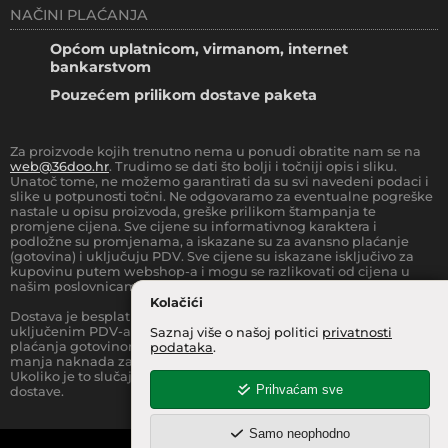
NAČINI PLAĆANJA
Općom uplatnicom, virmanom, internet
bankarstvom
Pouzećem prilikom dostave paketa
Za proizvode kojih trenutno nema u ponudi obratite nam se na
web@36doo.hr
. Trudimo se dati što bolji i točniji opis i sliku.
Unatoč tome, ne možemo garantirati da su svi navedeni podaci i
slike u potpunosti točni. Ne odgovaramo za eventualne pogreške
nastale u opisu proizvoda, greške prilikom štampanja te
promjene cijena. Sve cijene su informativnog karaktera i
podložne su promjenama, a iskazane su za avansno plaćanje
(gotovina) i uključuju PDV. Sve cijene su iskazane isključivo za
kupovinu putem webshop-a i mogu se razlikovati od cijena u
našim poslovnicama.
Kolačići
Dostava je besplatna za sve narudžbe iznad
66.36
€
(sa
uključenim PDV-a) za Zonu 1 (cijela RH, osim otoka).
Prilikom
Saznaj više o našoj politici
privatnosti
plaćanja gotovinom pri dostavi robe na kućnu adresu, moguća je
podataka
.
manja naknada za rad sa gotovinom na strani dostavne službe.
Ukoliko je to slučaj, to je jasno označeno pri samom iznosu
Prihvaćam sve
dostave.
Samo neophodno