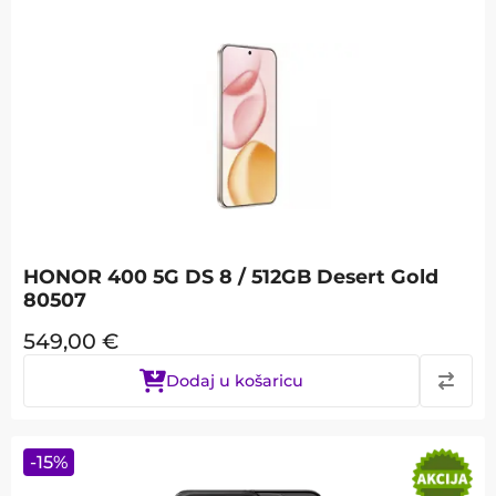
HONOR 400 5G DS 8 / 512GB Desert Gold
80507
549,00
€
Dodaj u košaricu
-
15
%