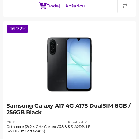
Dodaj u košaricu
-
16,72
%
Samsung Galaxy A17 4G A175 DualSIM 8GB /
256GB Black
CPU
Bluetooth
Octa-core (2x2.4 GHz Cortex-A78 &
5.3, A2DP, LE
6x2.0 GHz Cortex-A55)