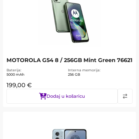
MOTOROLA G54 8 / 256GB Mint Green 76621
Baterija
Interna memorija
5000 mAh
256 GB
199,00
€
Dodaj u košaricu