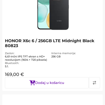
HONOR X6c 6 / 256GB LTE Midnight Black
80823
Zaslon
Interna memorija
6,61-inčni IPS TFT ekran s HD+
256 GB
rezolucijom (1604 × 720 piksela)
Bluetooth
5.1.
169,00
€
Dodaj u košaricu