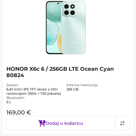
HONOR X6c 6 / 256GB LTE Ocean Cyan
80824
Zaslon
Interna memorija
6,61-inčni IPS TFT ekran s HD+
256 GB
rezolucijom (1604 × 720 piksela)
Bluetooth
5.1.
169,00
€
Dodaj u košaricu