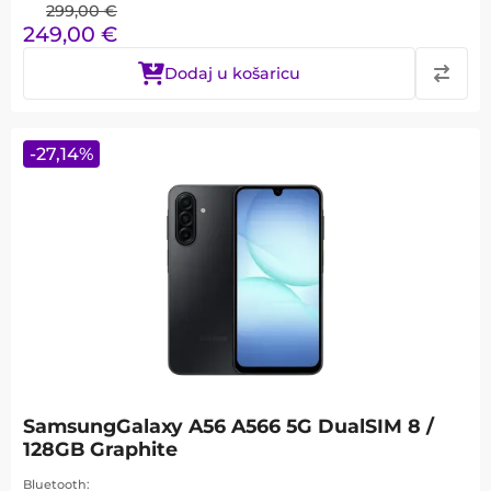
299,00
€
249,00
€
Dodaj u košaricu
-
27,14
%
SamsungGalaxy A56 A566 5G DualSIM 8 /
128GB Graphite
Bluetooth