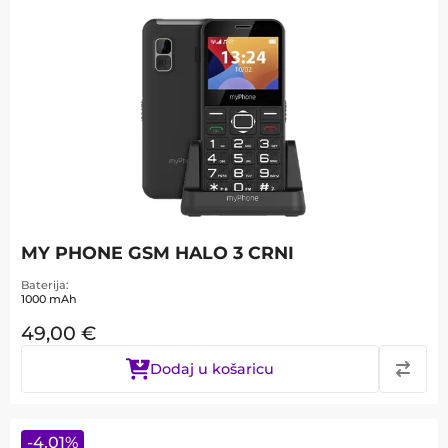
MY PHONE GSM HALO 3 CRNI
Baterija
1000 mAh
49,00
€
Dodaj u košaricu
-
4,01
%