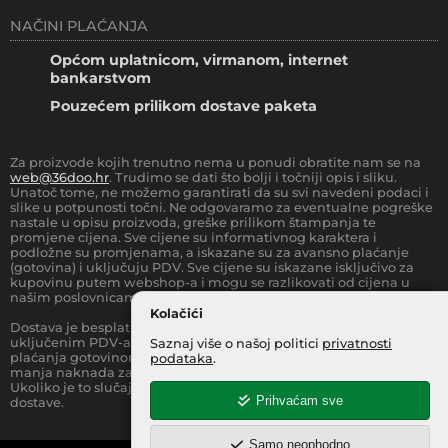
NAČINI PLAĆANJA
Općom uplatnicom, virmanom, internet
bankarstvom
Pouzećem prilikom dostave paketa
Za proizvode kojih trenutno nema u ponudi obratite nam se na
web@36doo.hr
. Trudimo se dati što bolji i točniji opis i sliku.
Unatoč tome, ne možemo garantirati da su svi navedeni podaci i
slike u potpunosti točni. Ne odgovaramo za eventualne pogreške
nastale u opisu proizvoda, greške prilikom štampanja te
promjene cijena. Sve cijene su informativnog karaktera i
podložne su promjenama, a iskazane su za avansno plaćanje
(gotovina) i uključuju PDV. Sve cijene su iskazane isključivo za
kupovinu putem webshop-a i mogu se razlikovati od cijena u
našim poslovnicama.
Kolačići
Dostava je besplatna za sve narudžbe iznad
66.36
€
(sa
uključenim PDV-a) za Zonu 1 (cijela RH, osim otoka).
Prilikom
Saznaj više o našoj politici
privatnosti
plaćanja gotovinom pri dostavi robe na kućnu adresu, moguća je
podataka
.
manja naknada za rad sa gotovinom na strani dostavne službe.
Ukoliko je to slučaj, to je jasno označeno pri samom iznosu
Prihvaćam sve
dostave.
Samo neophodno