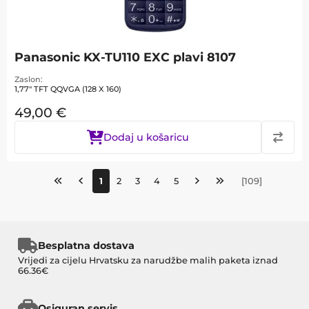
Panasonic KX-TU110 EXC plavi 8107
Zaslon
1,77" TFT QQVGA (128 X 160)
49,00
€
Dodaj u košaricu
1
2
3
4
5
[
109
]
Besplatna dostava
Vrijedi za cijelu Hrvatsku za narudžbe malih paketa iznad
66.36€
Osiguran servis