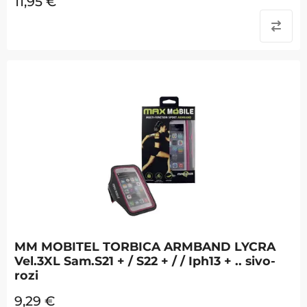
11,95
€
MM MOBITEL TORBICA ARMBAND LYCRA
Vel.3XL Sam.S21 + / S22 + / / Iph13 + .. sivo-
rozi
9,29
€