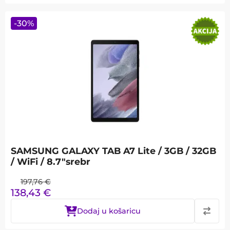
-
30
%
SAMSUNG GALAXY TAB A7 Lite / 3GB / 32GB
/ WiFi / 8.7"srebr
197,76
€
138,43
€
Dodaj u košaricu