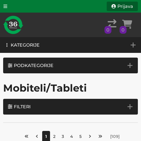
Prijava
0
0
KATEGORIJE
0
0
KATEGORIJE
PODKATEGORIJE
Mobiteli/Tableti
FILTERI
1
2
3
4
5
[
109
]