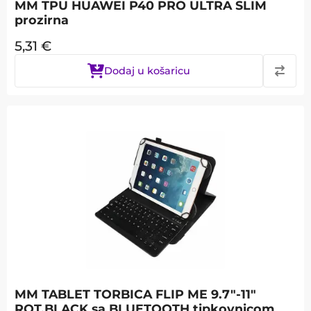
MM TPU HUAWEI P40 PRO ULTRA SLIM
prozirna
5,31
€
Dodaj u košaricu
MM TABLET TORBICA FLIP ME 9.7"-11"
ROT.BLACK sa BLUETOOTH tipkovnicom