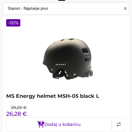
-
10
%
MS Energy helmet MSH-05 black L
29,20
€
26,28
€
Dodaj u košaricu