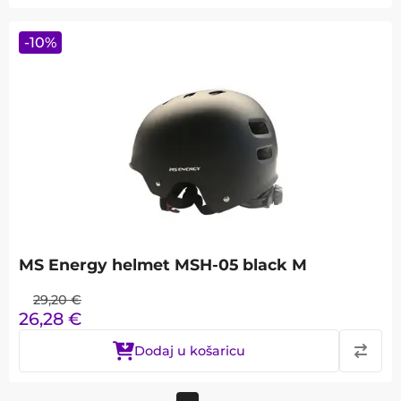
-
10
%
MS Energy helmet MSH-05 black M
29,20
€
26,28
€
Dodaj u košaricu