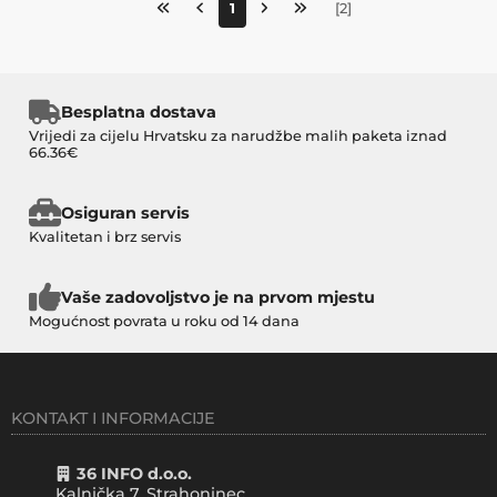
1
[
2
]
Besplatna dostava
Vrijedi za cijelu Hrvatsku za narudžbe malih paketa iznad
66.36€
Osiguran servis
Kvalitetan i brz servis
Vaše zadovoljstvo je na prvom mjestu
Mogućnost povrata u roku od 14 dana
KONTAKT I INFORMACIJE
36 INFO d.o.o.
Kalnička 7, Strahoninec