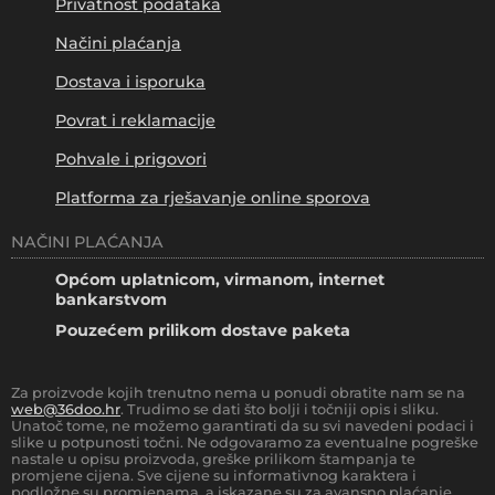
Privatnost podataka
Načini plaćanja
Dostava i isporuka
Povrat i reklamacije
Pohvale i prigovori
Platforma za rješavanje online sporova
NAČINI PLAĆANJA
Općom uplatnicom, virmanom, internet
bankarstvom
Pouzećem prilikom dostave paketa
Za proizvode kojih trenutno nema u ponudi obratite nam se na
web@36doo.hr
. Trudimo se dati što bolji i točniji opis i sliku.
Unatoč tome, ne možemo garantirati da su svi navedeni podaci i
slike u potpunosti točni. Ne odgovaramo za eventualne pogreške
nastale u opisu proizvoda, greške prilikom štampanja te
promjene cijena. Sve cijene su informativnog karaktera i
podložne su promjenama, a iskazane su za avansno plaćanje