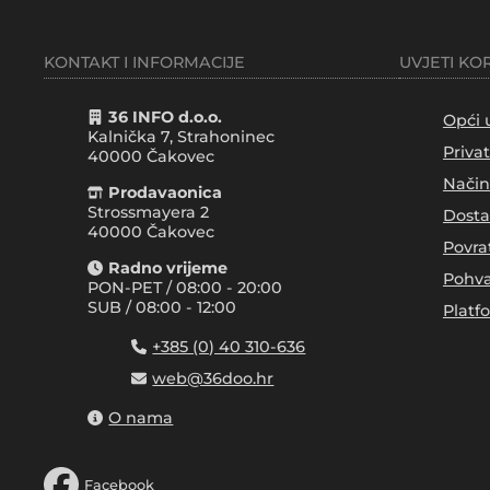
KONTAKT I INFORMACIJE
UVJETI KO
36 INFO d.o.o.
Opći 
Kalnička 7, Strahoninec
Priva
40000
Čakovec
Način
Prodavaonica
Strossmayera 2
Dosta
40000 Čakovec
Povra
Radno vrijeme
Pohva
PON-PET / 08:00 - 20:00
SUB / 08:00 - 12:00
Platf
+385 (0) 40 310-636
web@36doo.hr
O nama
Facebook