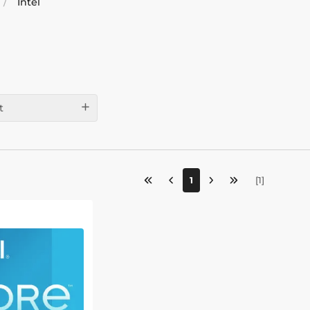
Intel
t
1
[
1
]