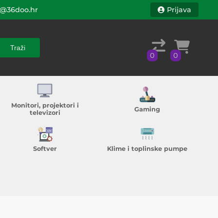
@36doo.hr
Prijava
Traži
0
0
Traži
0
0
Monitori, projektori i
Gaming
televizori
Softver
Klime i toplinske pumpe