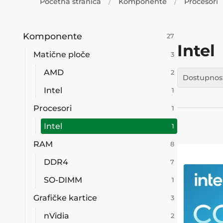
Početna stranica
Komponente
Procesori
Komponente
27
Intel
Matične ploče
3
AMD
2
Dostupnos
Intel
1
Procesori
1
Intel
1
RAM
8
DDR4
7
SO-DIMM
1
Grafičke kartice
3
nVidia
2