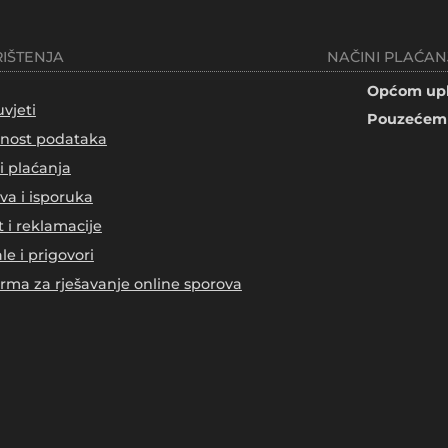
RIŠTENJA
NAČINI PLAĆAN
Općom upl
uvjeti
Pouzećem 
tnost podataka
i plaćanja
va i isporuka
t i reklamacije
le i prigovori
orma za rješavanje online sporova