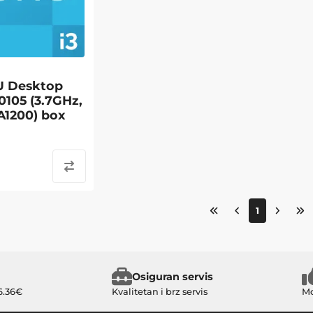
U Desktop
10105 (3.7GHz,
A1200) box
1
Osiguran servis
6.36€
Kvalitetan i brz servis
Mo