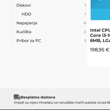
Diskovi
1
HDD
1
Napajanja
6
Intel CP
Kućišta
2
Core i3-
6MB, LG
Pribor za PC
3
198,95
€
Besplatna dostava
Vrijedi za cijelu Hrvatsku za narudžbe malih paketa iznad 6