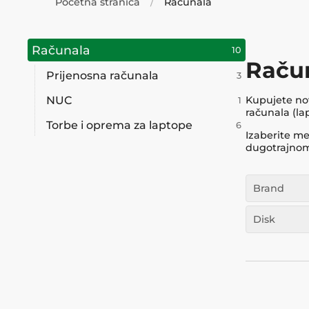
Početna stranica
Računala
Računala
10
Raču
Prijenosna računala
3
NUC
Kupujete nov
1
računala (la
Torbe i oprema za laptope
6
Izaberite m
dugotrajnom 
Brand
Disk