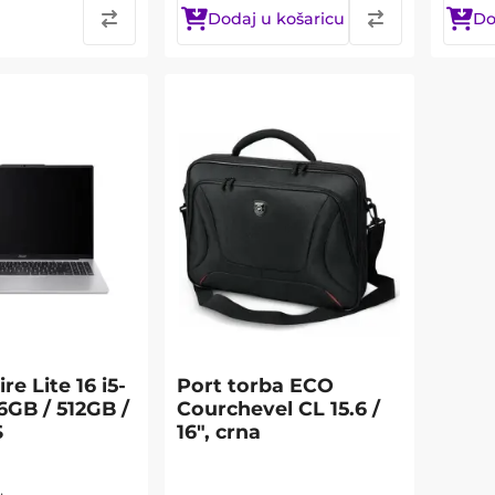
Dodaj u košaricu
Do
re Lite 16 i5-
Port torba ECO
6GB / 512GB /
Courchevel CL 15.6 /
S
16", crna