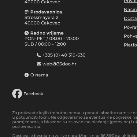
Priva
40000
Čakovec
Način
Prodavaonica
Strossmayera 2
Dosta
40000 Čakovec
Povra
Radno vrijeme
Pohva
PON-PET / 08:00 - 20:00
SUB / 08:00 - 12:00
Platf
+385 (0) 40 310-636
web@36doo.hr
O nama
Facebook
Za proizvode kojih trenutno nema u ponudi obratite nam se n
u potpunosti točni. Ne odgovaramo za eventualne pogreške nas
promjenama, a iskazane su za avansno plaćanje (gotovina) i uk
poslovnicama.
Dostava je besplatna za sve narudžbe iznad
66.36
€
(sa uključe