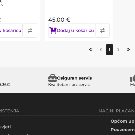
i,
do
€
45,00
€
u košaricu
Dodaj u košaricu
1
Osiguran servis
6.36€
Kvalitetan i brz servis
Mo
RIŠTENJA
NAČINI PLAĆAN
Općom upl
uvjeti
Pouzećem 