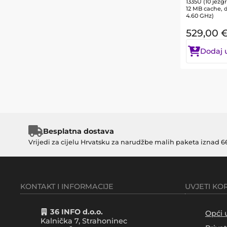
1335U (10 jezgr
12 MB cache, 
4.60 GHz)
529,00
Dodaj 
Besplatna dostava
Vrijedi za cijelu Hrvatsku za narudžbe malih paketa iznad 6
KONTAKT I INFORMACIJE
UVJETI KO
36 INFO d.o.o.
Opći 
Kalnička 7, Strahoninec