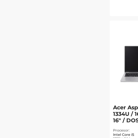
Acer Aspi
1334U / 1
16" / DO
Procesor
Intel Core i5