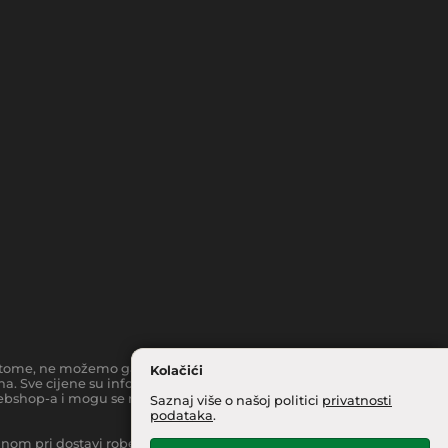
toč tome, ne možemo garantirati da su svi navedeni podaci i slike
Kolačići
a. Sve cijene su informativnog karaktera i podložne su
bshop-a i mogu se razlikovati od cijena u našim
Saznaj više o našoj politici
privatnosti
podataka
.
inom pri dostavi robe na kućnu adresu, moguća je manja