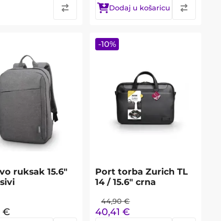
Dodaj u košaricu
-
10
%
vo ruksak 15.6"
Port torba Zurich TL
sivi
14 / 15.6" crna
44,90
€
€
40,41
€