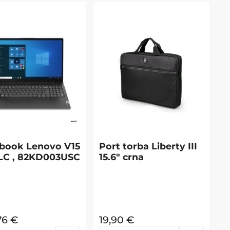
book Lenovo V15
Port torba Liberty III
LC , 82KD003USC
15.6" crna
76
€
19,90
€