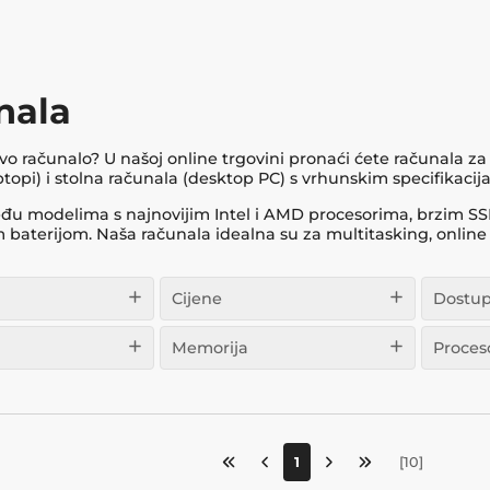
nala
o računalo? U našoj online trgovini pronaći ćete računala za
ptopi) i stolna računala (desktop PC) s vrhunskim specifik
eđu modelima s najnovijim Intel i AMD procesorima, brzim SS
baterijom. Naša računala idealna su za multitasking, online 
Cijene
Dostup
Memorija
Proces
1
[
10
]