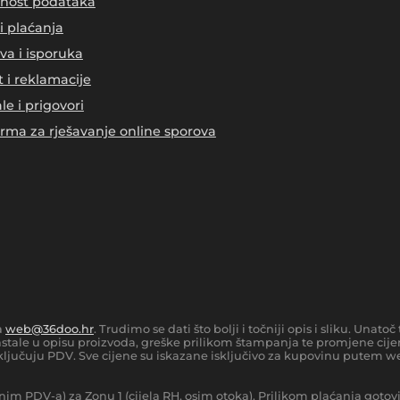
tnost podataka
i plaćanja
va i isporuka
t i reklamacije
le i prigovori
orma za rješavanje online sporova
a
web@36doo.hr
. Trudimo se dati što bolji i točniji opis i sliku. Una
tale u opisu proizvoda, greške prilikom štampanja te promjene cijen
ljučuju PDV. Sve cijene su iskazane isključivo za kupovinu putem we
nim PDV-a) za Zonu 1 (cijela RH, osim otoka).
Prilikom plaćanja gotov