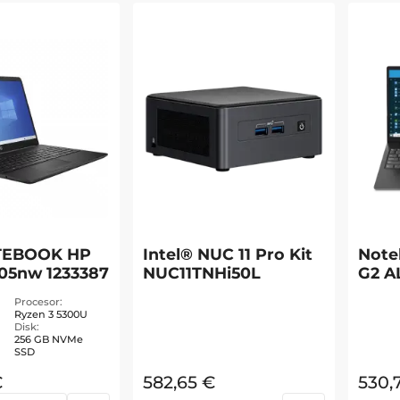
TEBOOK HP
Intel® NUC 11 Pro Kit
Note
005nw 1233387
NUC11TNHi50L
G2 A
Procesor
Ryzen 3 5300U
Disk
256 GB NVMe
SSD
€
582,65
€
530,