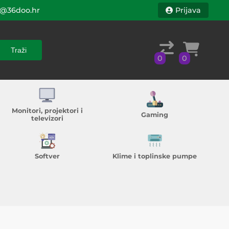
@36doo.hr
Prijava
Traži
0
0
Traži
0
0
Monitori, projektori i
Gaming
televizori
Softver
Klime i toplinske pumpe