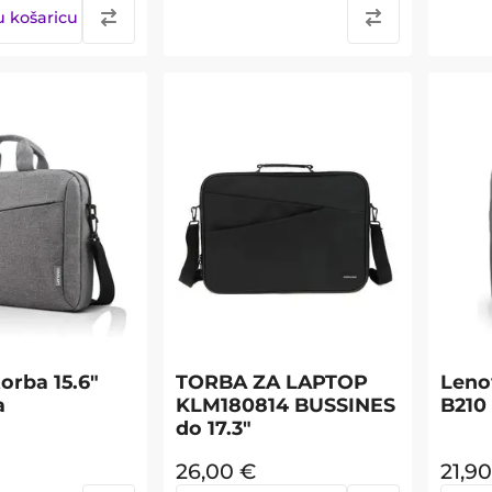
u košaricu
orba 15.6"
TORBA ZA LAPTOP
Leno
a
KLM180814 BUSSINES
B210 
do 17.3"
26,00
€
21,90