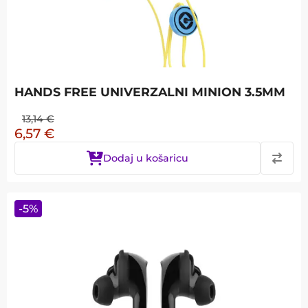
HANDS FREE UNIVERZALNI MINION 3.5MM
13,14
€
6,57
€
Dodaj u košaricu
-
5
%