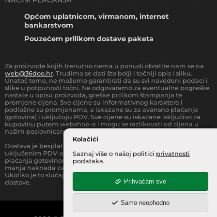
Općom uplatnicom, virmanom, internet
bankarstvom
Pouzećem prilikom dostave paketa
Za proizvode kojih trenutno nema u ponudi obratite nam se na
web@36doo.hr
. Trudimo se dati što bolji i točniji opis i sliku.
Unatoč tome, ne možemo garantirati da su svi navedeni podaci i
slike u potpunosti točni. Ne odgovaramo za eventualne pogreške
nastale u opisu proizvoda, greške prilikom štampanja te
promjene cijena. Sve cijene su informativnog karaktera i
podložne su promjenama, a iskazane su za avansno plaćanje
(gotovina) i uključuju PDV. Sve cijene su iskazane isključivo za
kupovinu putem webshop-a i mogu se razlikovati od cijena u
našim poslovnicama.
Kolačići
Dostava je besplatna za sve narudžbe iznad
66.36
€
(sa
uključenim PDV-a) za Zonu 1 (cijela RH, osim otoka).
Prilikom
Saznaj više o našoj politici
privatnosti
plaćanja gotovinom pri dostavi robe na kućnu adresu, moguća je
podataka
.
manja naknada za rad sa gotovinom na strani dostavne službe.
Ukoliko je to slučaj, to je jasno označeno pri samom iznosu
Prihvaćam sve
dostave.
Samo neophodno