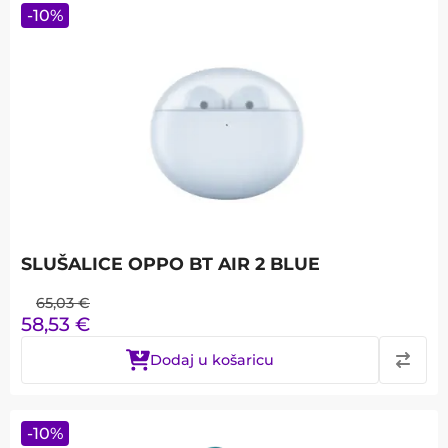
-
10
%
SLUŠALICE OPPO BT AIR 2 BLUE
65,03
€
58,53
€
Dodaj u košaricu
-
10
%