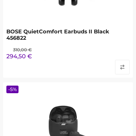
BOSE QuietComfort Earbuds II Black
456822
310,00
€
294,50
€
-
5
%