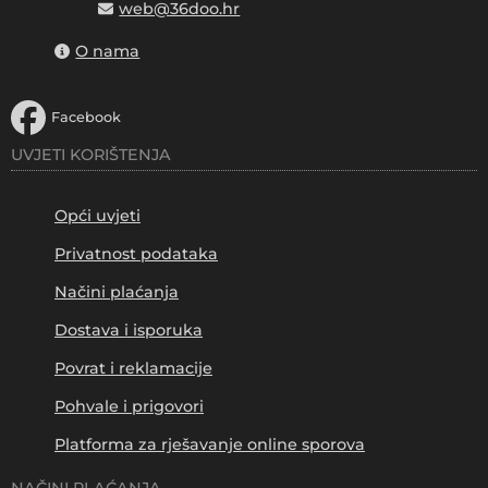
web@36doo.hr
O nama
Facebook
UVJETI KORIŠTENJA
Opći uvjeti
Privatnost podataka
Načini plaćanja
Dostava i isporuka
Povrat i reklamacije
Pohvale i prigovori
Platforma za rješavanje online sporova
NAČINI PLAĆANJA