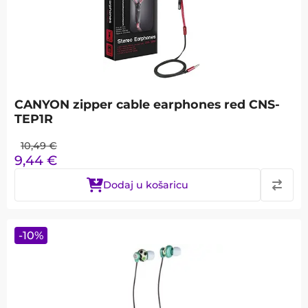
CANYON zipper cable earphones red CNS-
TEP1R
10,49
€
9,44
€
Dodaj u košaricu
-
10
%