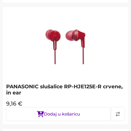
PANASONIC slušalice RP-HJE125E-R crvene,
in ear
9,16
€
Dodaj u košaricu