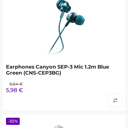
Earphones Canyon SEP-3 Mic 1.2m Blue
Green (CNS-CEP3BG)
6,64
€
5,98
€
-
10
%