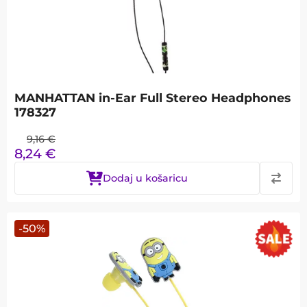
MANHATTAN in-Ear Full Stereo Headphones
178327
9,16
€
8,24
€
Dodaj u košaricu
-
50
%