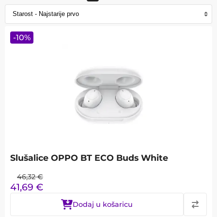
-
10
%
Slušalice OPPO BT ECO Buds White
46,32
€
41,69
€
Dodaj u košaricu