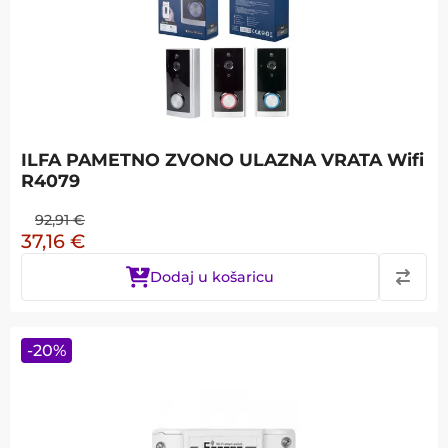
ILFA PAMETNO ZVONO ULAZNA VRATA Wifi
R4079
92,91
€
37,16
€
Dodaj u košaricu
-
20
%