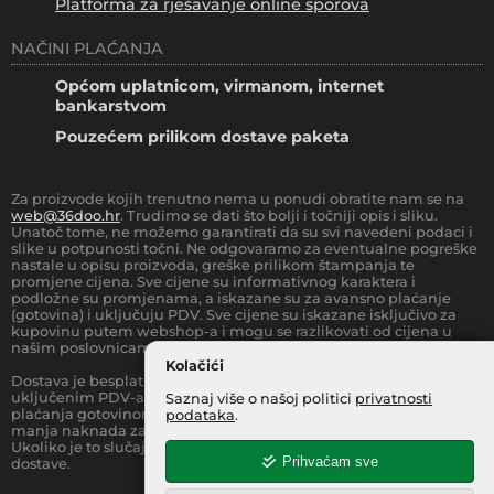
Platforma za rješavanje online sporova
NAČINI PLAĆANJA
Općom uplatnicom, virmanom, internet
bankarstvom
Pouzećem prilikom dostave paketa
Za proizvode kojih trenutno nema u ponudi obratite nam se na
web@36doo.hr
. Trudimo se dati što bolji i točniji opis i sliku.
Unatoč tome, ne možemo garantirati da su svi navedeni podaci i
slike u potpunosti točni. Ne odgovaramo za eventualne pogreške
nastale u opisu proizvoda, greške prilikom štampanja te
promjene cijena. Sve cijene su informativnog karaktera i
podložne su promjenama, a iskazane su za avansno plaćanje
(gotovina) i uključuju PDV. Sve cijene su iskazane isključivo za
kupovinu putem webshop-a i mogu se razlikovati od cijena u
našim poslovnicama.
Kolačići
Dostava je besplatna za sve narudžbe iznad
66.36
€
(sa
uključenim PDV-a) za Zonu 1 (cijela RH, osim otoka).
Prilikom
Saznaj više o našoj politici
privatnosti
plaćanja gotovinom pri dostavi robe na kućnu adresu, moguća je
podataka
.
manja naknada za rad sa gotovinom na strani dostavne službe.
Ukoliko je to slučaj, to je jasno označeno pri samom iznosu
Prihvaćam sve
dostave.