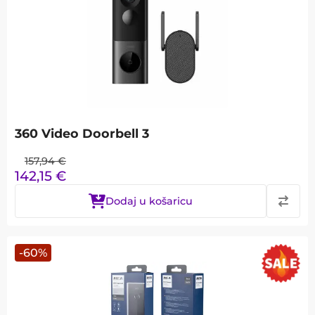
360 Video Doorbell 3
157,94
€
142,15
€
Dodaj u košaricu
-
60
%