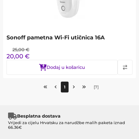
Sonoff pametna Wi-Fi utičnica 16A
25,00
€
20,00
€
Dodaj u košaricu
1
[
7
]
Besplatna dostava
Vrijedi za cijelu Hrvatsku za narudžbe malih paketa iznad
66.36€