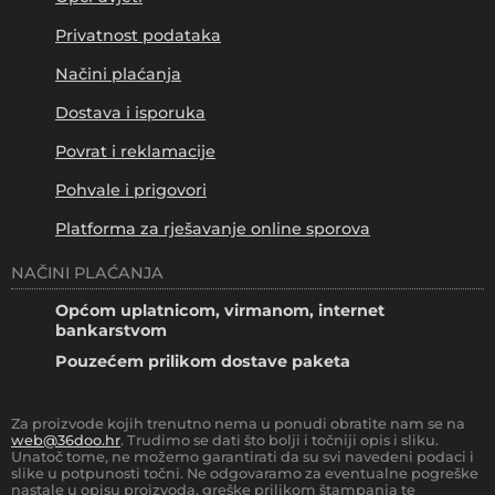
Privatnost podataka
Načini plaćanja
Dostava i isporuka
Povrat i reklamacije
Pohvale i prigovori
Platforma za rješavanje online sporova
NAČINI PLAĆANJA
Općom uplatnicom, virmanom, internet
bankarstvom
Pouzećem prilikom dostave paketa
Za proizvode kojih trenutno nema u ponudi obratite nam se na
web@36doo.hr
. Trudimo se dati što bolji i točniji opis i sliku.
Unatoč tome, ne možemo garantirati da su svi navedeni podaci i
slike u potpunosti točni. Ne odgovaramo za eventualne pogreške
nastale u opisu proizvoda, greške prilikom štampanja te