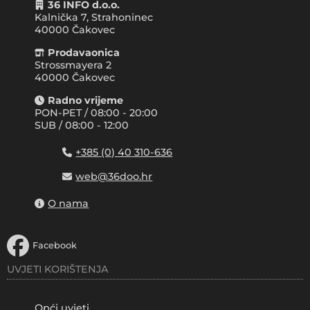
36 INFO d.o.o.
Kalnička 7, Strahoninec
40000
Čakovec
Prodavaonica
Strossmayera 2
40000 Čakovec
Radno vrijeme
PON-PET / 08:00 - 20:00
SUB / 08:00 - 12:00
+385 (0) 40 310-636
web@36doo.hr
O nama
Facebook
UVJETI KORIŠTENJA
Opći uvjeti