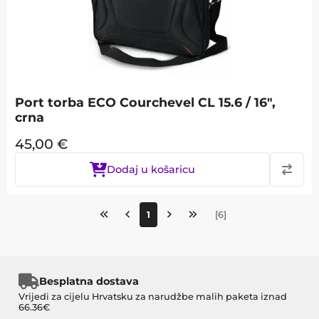
Port torba ECO Courchevel CL 15.6 / 16",
crna
45,00
€
Dodaj u košaricu
1
[
6
]
Besplatna dostava
Vrijedi za cijelu Hrvatsku za narudžbe malih paketa iznad
66.36€