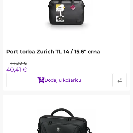
Port torba Zurich TL 14 / 15.6" crna
44,90
€
40,41
€
Dodaj u košaricu