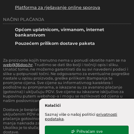
Platforma za rješavanje online sporova
NAČINI PLAĆANJA
Općom uplatnicom, virmanom, internet
bankarstvom
Pouzećem prilikom dostave paketa
Za proizvode kojih trenutno nema u ponudi obratite nam se na
web@36doo.hr
. Trudimo se dati što bolji i točniji opis i sliku.
Unatoč tome, ne možemo garantirati da su svi navedeni podaci i
slike u potpunosti točni. Ne odgovaramo za eventualne pogreške
nastale u opisu proizvoda, greške prilikom štampanja te
promjene cijena. Sve cijene su informativnog karaktera i
podložne su promjenama, a iskazane su za avansno plaćanje
(gotovina) i uključuju PDV. Sve cijene su iskazane isključivo za
kupovinu putem webshop-a i mogu se razlikovati od cijena u
našim poslovnicama.
Kolačići
Dostava je besplatna za sve narudžbe iznad
66.36
€
(sa
uključenim PDV-a) za Zonu 1 (cijela RH, osim otoka).
Prilikom
Saznaj više o našoj politici
privatnosti
plaćanja gotovinom pri dostavi robe na kućnu adresu, moguća je
podataka
.
manja naknada za rad sa gotovinom na strani dostavne službe.
Ukoliko je to slučaj, to je jasno označeno pri samom iznosu
Prihvaćam sve
dostave.