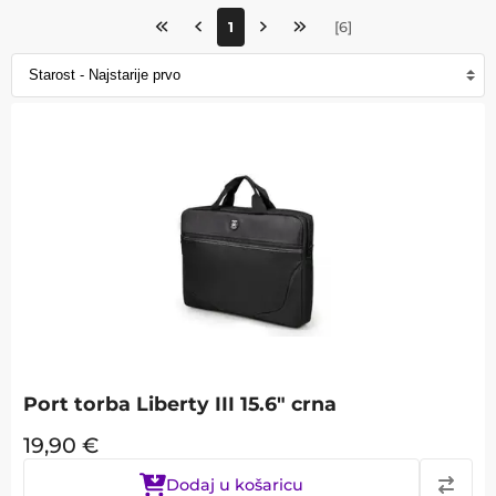
1
[
6
]
Port torba Liberty III 15.6" crna
19,90
€
Dodaj u košaricu