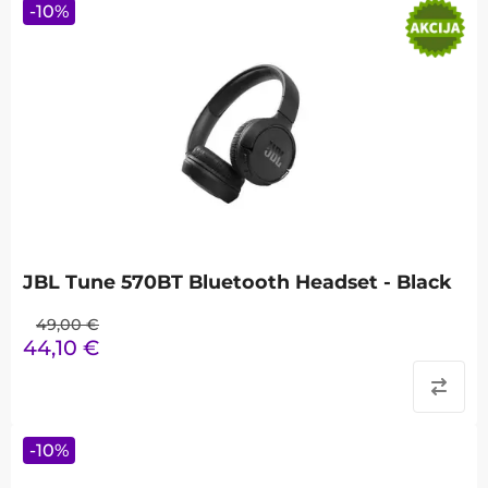
-
10
%
JBL Tune 570BT Bluetooth Headset - Black
49,00
€
44,10
€
-
10
%