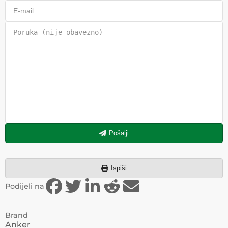
Pošalji
Ispiši
Podijeli na
Brand
Anker