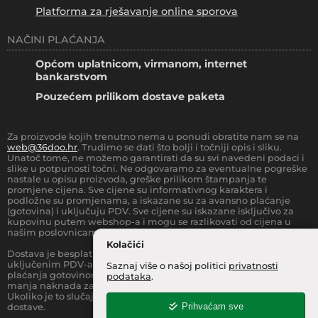
Platforma za rješavanje online sporova
NAČINI PLAĆANJA
Općom uplatnicom, virmanom, internet
bankarstvom
Pouzećem prilikom dostave paketa
Za proizvode kojih trenutno nema u ponudi obratite nam se na
web@36doo.hr
. Trudimo se dati što bolji i točniji opis i sliku.
Unatoč tome, ne možemo garantirati da su svi navedeni podaci i
slike u potpunosti točni. Ne odgovaramo za eventualne pogreške
nastale u opisu proizvoda, greške prilikom štampanja te
promjene cijena. Sve cijene su informativnog karaktera i
podložne su promjenama, a iskazane su za avansno plaćanje
(gotovina) i uključuju PDV. Sve cijene su iskazane isključivo za
kupovinu putem webshop-a i mogu se razlikovati od cijena u
našim poslovnicama.
Kolačići
Dostava je besplatna za sve narudžbe iznad
66.36
€
(sa
uključenim PDV-a) za Zonu 1 (cijela RH, osim otoka).
Prilikom
Saznaj više o našoj politici
privatnosti
plaćanja gotovinom pri dostavi robe na kućnu adresu, moguća je
podataka
.
manja naknada za rad sa gotovinom na strani dostavne službe.
Ukoliko je to slučaj, to je jasno označeno pri samom iznosu
Prihvaćam sve
dostave.