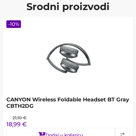
Srodni proizvodi
-
10
%
CANYON Wireless Foldable Headset BT Gray
CBTH2DG
21,10
€
18,99
€
Dodaj u košaricu