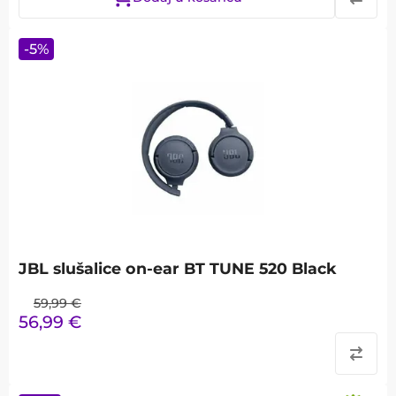
-
5
%
JBL slušalice on-ear BT TUNE 520 Black
59,99
€
56,99
€