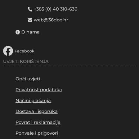
+385 (0) 40 310-636
web@36doo.hr
O nama
Facebook
UVJETI KORIŠTENJA
Opći uvjeti
Privatnost podataka
Načini plaćanja
Dostava i isporuka
Povrat i reklamacije
Pohvale i prigovori