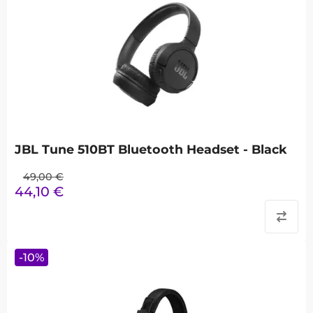
JBL Tune 510BT Bluetooth Headset - Black
49,00
€
44,10
€
-
10
%