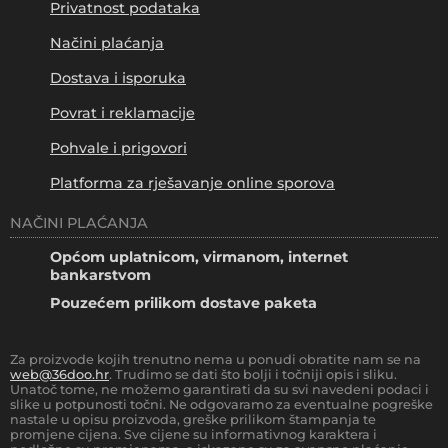
Privatnost podataka
Načini plaćanja
Dostava i isporuka
Povrat i reklamacije
Pohvale i prigovori
Platforma za rješavanje online sporova
NAČINI PLAĆANJA
Općom uplatnicom, virmanom, internet
bankarstvom
Pouzećem prilikom dostave paketa
Za proizvode kojih trenutno nema u ponudi obratite nam se na
web@36doo.hr
. Trudimo se dati što bolji i točniji opis i sliku.
Unatoč tome, ne možemo garantirati da su svi navedeni podaci i
slike u potpunosti točni. Ne odgovaramo za eventualne pogreške
nastale u opisu proizvoda, greške prilikom štampanja te
promjene cijena. Sve cijene su informativnog karaktera i