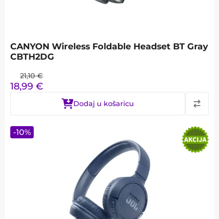
CANYON Wireless Foldable Headset BT Gray
CBTH2DG
21,10
€
18,99
€
Dodaj u košaricu
-
10
%