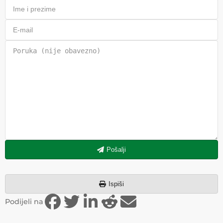
Pošalji
Ispiši
Podijeli na