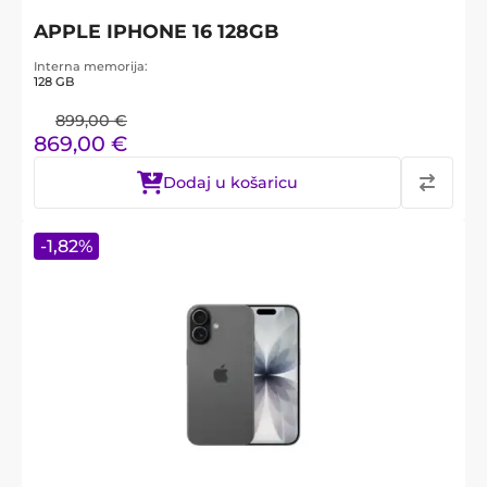
APPLE IPHONE 16 128GB
Interna memorija
128 GB
899,00
€
869,00
€
Dodaj u košaricu
-
1,82
%