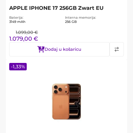
APPLE IPHONE 17 256GB Zwart EU
Baterija
Interna memorija
3149 mAh
256 GB
1.099,00
€
1.079,00
€
Dodaj u košaricu
-
1,33
%