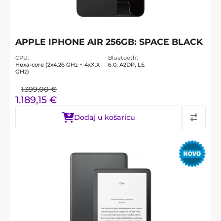
APPLE IPHONE AIR 256GB: SPACE BLACK
CPU
Bluetooth
Hexa-core (2x4.26 GHz + 4xX.X
6.0, A2DP, LE
GHz)
1.399,00
€
1.189,15
€
Dodaj u košaricu