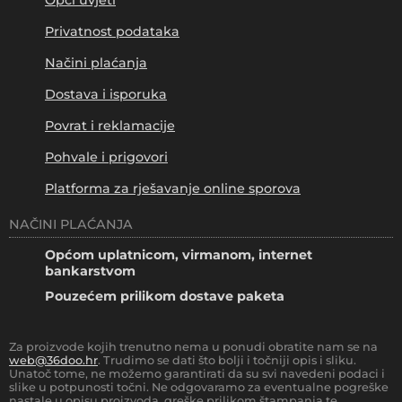
Privatnost podataka
Načini plaćanja
Dostava i isporuka
Povrat i reklamacije
Pohvale i prigovori
Platforma za rješavanje online sporova
NAČINI PLAĆANJA
Općom uplatnicom, virmanom, internet
bankarstvom
Pouzećem prilikom dostave paketa
Za proizvode kojih trenutno nema u ponudi obratite nam se na
web@36doo.hr
. Trudimo se dati što bolji i točniji opis i sliku.
Unatoč tome, ne možemo garantirati da su svi navedeni podaci i
slike u potpunosti točni. Ne odgovaramo za eventualne pogreške
nastale u opisu proizvoda, greške prilikom štampanja te