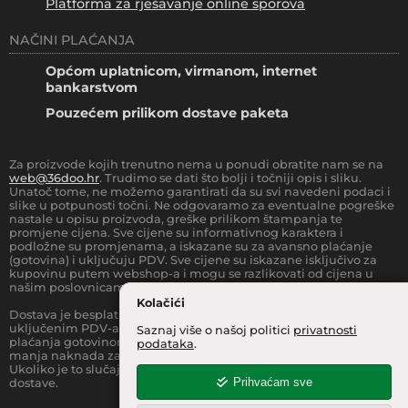
Platforma za rješavanje online sporova
NAČINI PLAĆANJA
Općom uplatnicom, virmanom, internet
bankarstvom
Pouzećem prilikom dostave paketa
Za proizvode kojih trenutno nema u ponudi obratite nam se na
web@36doo.hr
. Trudimo se dati što bolji i točniji opis i sliku.
Unatoč tome, ne možemo garantirati da su svi navedeni podaci i
slike u potpunosti točni. Ne odgovaramo za eventualne pogreške
nastale u opisu proizvoda, greške prilikom štampanja te
promjene cijena. Sve cijene su informativnog karaktera i
podložne su promjenama, a iskazane su za avansno plaćanje
(gotovina) i uključuju PDV. Sve cijene su iskazane isključivo za
kupovinu putem webshop-a i mogu se razlikovati od cijena u
našim poslovnicama.
Kolačići
Dostava je besplatna za sve narudžbe iznad
66.36
€
(sa
uključenim PDV-a) za Zonu 1 (cijela RH, osim otoka).
Prilikom
Saznaj više o našoj politici
privatnosti
plaćanja gotovinom pri dostavi robe na kućnu adresu, moguća je
podataka
.
manja naknada za rad sa gotovinom na strani dostavne službe.
Ukoliko je to slučaj, to je jasno označeno pri samom iznosu
Prihvaćam sve
dostave.