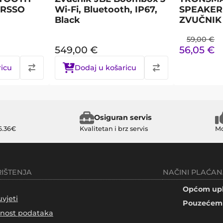
ERSSO
Wi-Fi, Bluetooth, IP67,
SPEAKER 
Black
ZVUČNIK
59,00
€
549,00
€
56,05
€
ricu
Dodaj u košaricu
Osiguran servis
6.36€
Kvalitetan i brz servis
Mo
RIŠTENJA
NAČINI PLAĆAN
Općom upl
uvjeti
Pouzećem 
tnost podataka