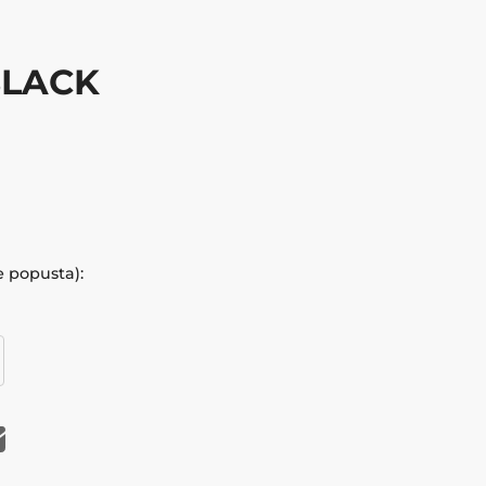
BLACK
e popusta):