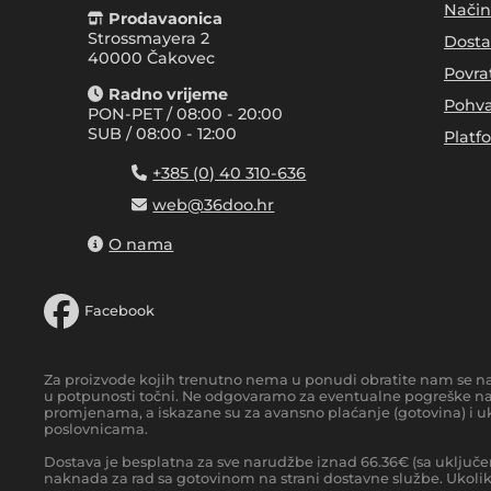
Način
Prodavaonica
Strossmayera 2
Dosta
40000 Čakovec
Povra
Radno vrijeme
Pohva
PON-PET / 08:00 - 20:00
SUB / 08:00 - 12:00
Platf
+385 (0) 40 310-636
web@36doo.hr
O nama
Facebook
Za proizvode kojih trenutno nema u ponudi obratite nam se n
u potpunosti točni. Ne odgovaramo za eventualne pogreške nas
promjenama, a iskazane su za avansno plaćanje (gotovina) i uk
poslovnicama.
Dostava je besplatna za sve narudžbe iznad
66.36
€
(sa uključe
naknada za rad sa gotovinom na strani dostavne službe. Ukoliko