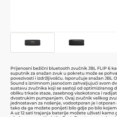
Prijenosni bežični bluetooth zvučnik JBL FLIP 6 k
suputnik za snažan zvuk u pokretu može se pohval
povezivosti i izdržljivošću. Isporučuje snažan JBL O
Sound s iznimnom jasnoćom zahvaljujući svom 
sustavu zvučnika koji se sastoji od optimiziranog d
obliku trkaće staze, zasebnog visokotonca i radijat
dvostrukim pumpanjem. Ovaj zvučnik velikog zvuk
jednostavan za nošenje, vodootporan je i otporan
tako da ga možete ponijeti bilo gdje po bilo koje
A uz 12 sati trajanja baterije možete uživati kamo 