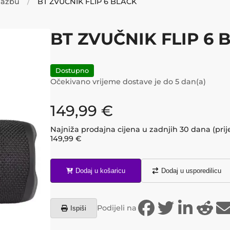
glazbu
BT ZVUČNIK FLIP 6 BLACK
BT ZVUČNIK FLIP 6 
Dostupno
Očekivano vrijeme dostave je do
5
dan(a)
149,99
€
Najniža prodajna cijena u zadnjih 30 dana (prij
149,99
€
Dodaj u košaricu
Dodaj u usporedilicu
Podijeli na
Ispiši