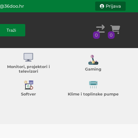
@36doo.hr
Prijava
Traži
0
0
Traži
0
0
Monitori, projektori i
Gaming
televizori
Softver
Klime i toplinske pumpe