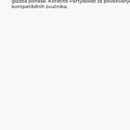
glazba ponese. Koristite PartyBoost za povezivanj
kompatibilnih zvučnika.