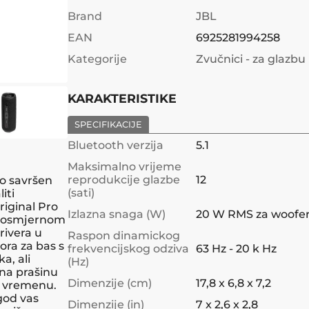
Brand
JBL
EAN
6925281994258
Kategorije
Zvučnici - za glazbu
KARAKTERISTIKE
SPECIFIKACIJE
Bluetooth verzija
5.1
Maksimalno vrijeme
reprodukcije glazbe
12
ao savršen
(sati)
iti
riginal Pro
Izlazna snaga (W)
20 W RMS za woofer
dvosmjernom
rivera u
Raspon dinamickog
ora za bas s
frekvencijskog odziva
63 Hz - 20 k Hz
a, ali
(Hz)
 na prašinu
Dimenzije (cm)
17,8 x 6,8 x 7,2
m vremenu.
god vas
Dimenzije (in)
7 x 2,6 x 2,8