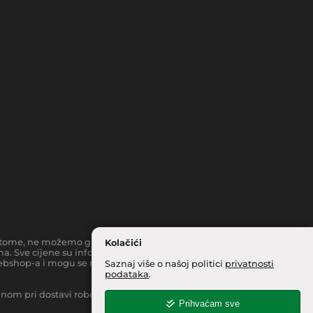
toč tome, ne možemo garantirati da su svi navedeni podaci i slike
Kolačići
a. Sve cijene su informativnog karaktera i podložne su
bshop-a i mogu se razlikovati od cijena u našim
Saznaj više o našoj politici
privatnosti
podataka
.
inom pri dostavi robe na kućnu adresu, moguća je manja
Prihvaćam sve