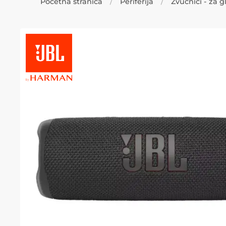
Početna stranica
Periferija
Zvučnici - za 