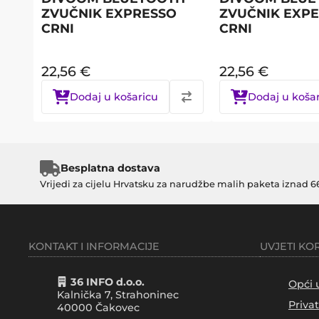
ZVUČNIK EXPRESSO
ZVUČNIK EXP
CRNI
CRNI
22,56
€
22,56
€
Dodaj u košaricu
Dodaj u koša
Besplatna dostava
Vrijedi za cijelu Hrvatsku za narudžbe malih paketa iznad 6
KONTAKT I INFORMACIJE
UVJETI KO
36 INFO d.o.o.
Opći 
Kalnička 7, Strahoninec
Priva
40000
Čakovec