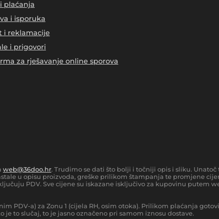
i plaćanja
va i isporuka
t i reklamacije
le i prigovori
orma za rješavanje online sporova
a
web@36doo.hr
. Trudimo se dati što bolji i točniji opis i sliku. Una
tale u opisu proizvoda, greške prilikom štampanja te promjene cijen
ljučuju PDV. Sve cijene su iskazane isključivo za kupovinu putem we
nim PDV-a) za Zonu 1 (cijela RH, osim otoka).
Prilikom plaćanja gotov
 je to slučaj, to je jasno označeno pri samom iznosu dostave.