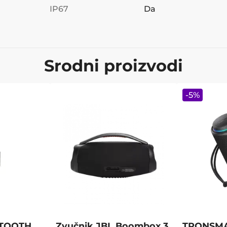
IP67
Da
Srodni proizvodi
-
5
%
TOOTH
Zvučnik JBL Boombox 3
TRONSMA