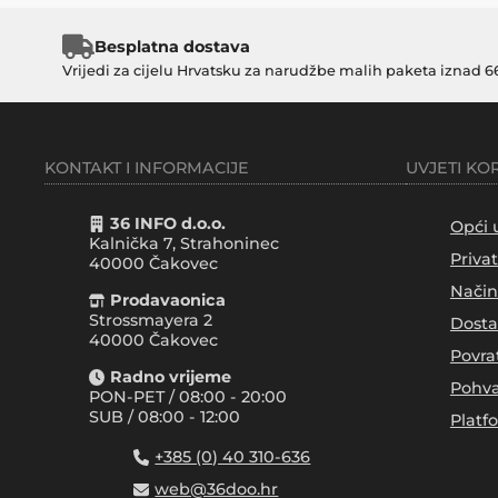
Besplatna dostava
Vrijedi za cijelu Hrvatsku za narudžbe malih paketa iznad 6
KONTAKT I INFORMACIJE
UVJETI KO
36 INFO d.o.o.
Opći 
Kalnička 7, Strahoninec
Priva
40000
Čakovec
Način
Prodavaonica
Strossmayera 2
Dosta
40000 Čakovec
Povra
Radno vrijeme
Pohva
PON-PET / 08:00 - 20:00
SUB / 08:00 - 12:00
Platf
+385 (0) 40 310-636
web@36doo.hr