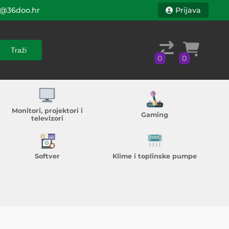
@36doo.hr
Prijava
Traži
0
0
Traži
0
0
Monitori, projektori i
Gaming
televizori
Softver
Klime i toplinske pumpe