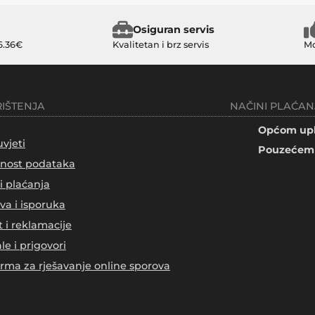
Osiguran servis
6.36€
Kvalitetan i brz servis
Mo
RIŠTENJA
NAČINI PLAĆAN
Općom upl
uvjeti
Pouzećem 
tnost podataka
i plaćanja
va i isporuka
t i reklamacije
le i prigovori
orma za rješavanje online sporova