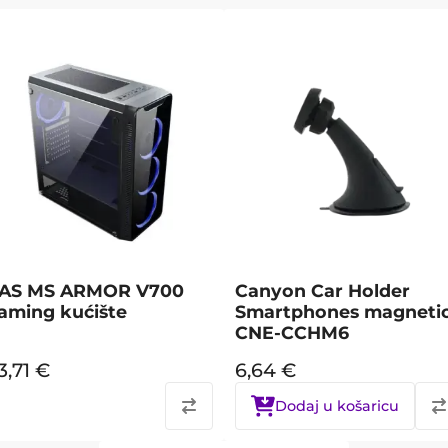
AS MS ARMOR V700
Canyon Car Holder
aming kućište
Smartphones magneti
CNE-CCHM6
3,71
€
6,64
€
Dodaj u košaricu