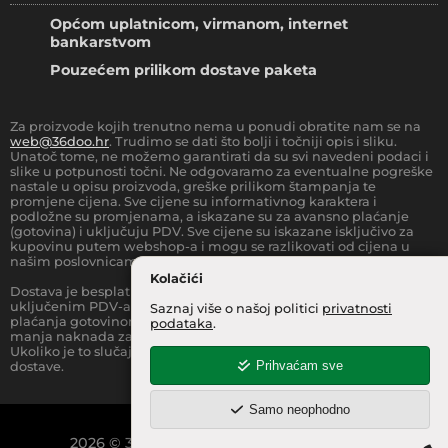
Općom uplatnicom, virmanom, internet
bankarstvom
Pouzećem prilikom dostave paketa
Za proizvode kojih trenutno nema u ponudi obratite nam se na
web@36doo.hr
. Trudimo se dati što bolji i točniji opis i sliku.
Unatoč tome, ne možemo garantirati da su svi navedeni podaci i
slike u potpunosti točni. Ne odgovaramo za eventualne pogreške
nastale u opisu proizvoda, greške prilikom štampanja te
promjene cijena. Sve cijene su informativnog karaktera i
podložne su promjenama, a iskazane su za avansno plaćanje
(gotovina) i uključuju PDV. Sve cijene su iskazane isključivo za
kupovinu putem webshop-a i mogu se razlikovati od cijena u
našim poslovnicama.
Kolačići
Dostava je besplatna za sve narudžbe iznad
66.36
€
(sa
uključenim PDV-a) za Zonu 1 (cijela RH, osim otoka).
Prilikom
Saznaj više o našoj politici
privatnosti
plaćanja gotovinom pri dostavi robe na kućnu adresu, moguća je
podataka
.
manja naknada za rad sa gotovinom na strani dostavne službe.
Ukoliko je to slučaj, to je jasno označeno pri samom iznosu
Prihvaćam sve
dostave.
Samo neophodno
2026
©
36 INFO d.o.o.
Sva prava pridržana