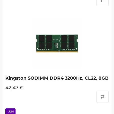
Kingston SODIMM DDR4 3200Hz, CL22, 8GB
42,47
€
-
5
%