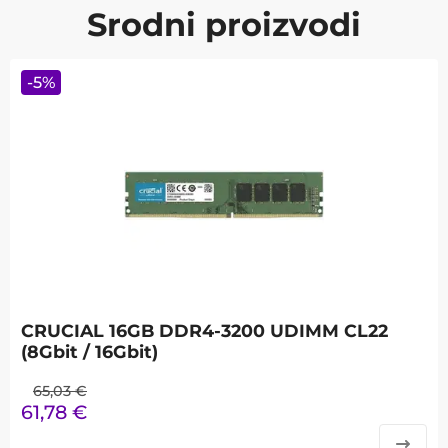
Srodni proizvodi
-
5
%
CRUCIAL 16GB DDR4-3200 UDIMM CL22
(8Gbit / 16Gbit)
65,03
€
61,78
€