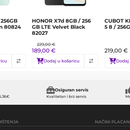
 256GB
HONOR X7d 8GB / 256
CUBOT K
n 80824
GB LTE Velvet Black
5 8 / 256
82027
229,00
€
189,00
€
219,00
€
ricu
Dodaj u košaricu
Dodaj 
Osiguran servis
6.36€
Kvalitetan i brz servis
Mo
RIŠTENJA
NAČINI PLAĆAN