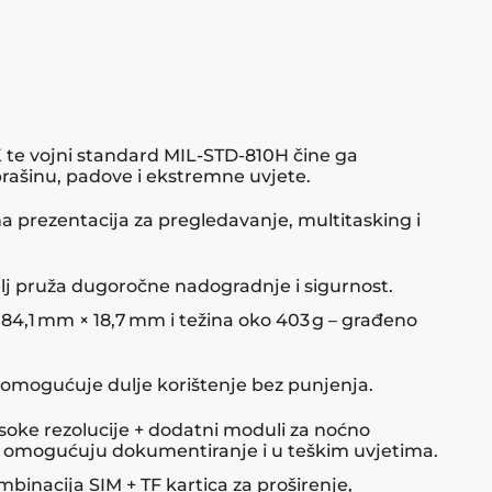
K te vojni standard MIL‑STD‑810H čine ga
rašinu, padove i ekstremne uvjete.
lna prezentacija za pregledavanje, multitasking i
lj pruža dugoročne nadogradnje i sigurnost.
84,1 mm × 18,7 mm i težina oko 403 g – građeno
 omogućuje dulje korištenje bez punjenja.
oke rezolucije + dodatni moduli za noćno
ut omogućuju dokumentiranje i u teškim uvjetima.
mbinacija SIM + TF kartica za proširenje,