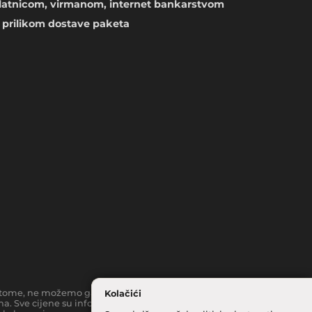
atnicom, virmanom, internet bankarstvom
prilikom dostave paketa
toč tome, ne možemo garantirati da su svi navedeni podaci i slike
Kolačići
a. Sve cijene su informativnog karaktera i podložne su