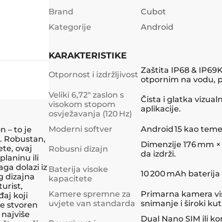
Brand
Cubot
Kategorije
Android
KARAKTERISTIKE
Zaštita IP68 & IP69
Otpornost i izdržljivost
otpornim na vodu, p
Veliki 6,72″ zaslon s
Čista i glatka vizua
visokom stopom
aplikacije.
osvježavanja (120 Hz)
Moderni softver
Android 15 kao teme
 – to je
e. Robustan,
Dimenzije 176 mm × 
ete, ovaj
Robusni dizajn
da izdrži.
planinu ili
ga dolazi iz
Baterija visoke
10 200 mAh baterija
g dizajna
kapacitete
urist,
Kamere spremne za
Primarna kamera vis
đaj koji
uvjete van standarda
snimanje i široki k
je stvoren
 najviše
Dual Nano SIM ili ko