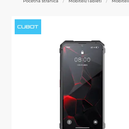
Početna stranica
Mobiteli/Tableti
Mobiteli