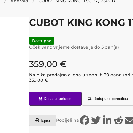
Android
CUBOT KING KONG 11 5G 16 / 256GB
CUBOT KING KONG 11
Dostupno
Očekivano vrijeme dostave je do
5
dan(a)
359,00
€
Najniža prodajna cijena u zadnjih 30 dana (prij
359,00
€
Dodaj u košaricu
Dodaj u usporedilicu
Podijeli na
Ispiši