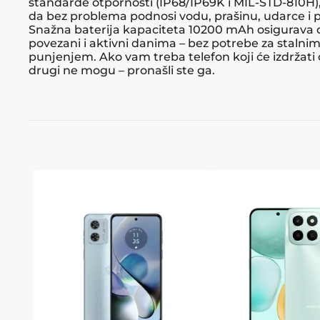
standarde otpornosti (IP68/IP69K i MIL-STD-810H),
da bez problema podnosi vodu, prašinu, udarce i 
Snažna baterija kapaciteta 10200 mAh osigurava 
povezani i aktivni danima – bez potrebe za stalni
punjenjem. Ako vam treba telefon koji će izdržati 
drugi ne mogu – pronašli ste ga.