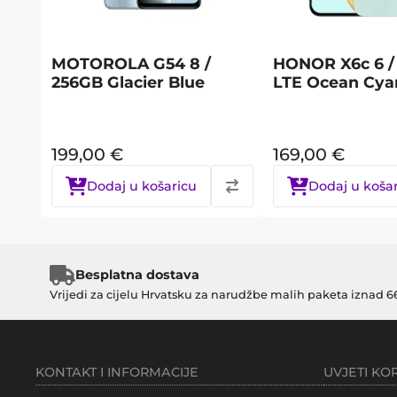
MOTOROLA G54 8 /
HONOR X6c 6 /
256GB Glacier Blue
LTE Ocean Cya
199,00
€
169,00
€
Dodaj u košaricu
Dodaj u koša
Besplatna dostava
Vrijedi za cijelu Hrvatsku za narudžbe malih paketa iznad 6
KONTAKT I INFORMACIJE
UVJETI KO