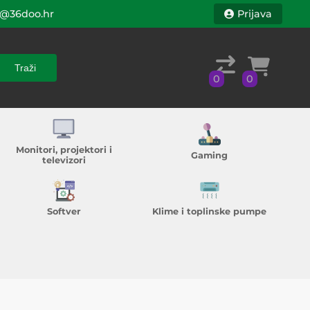
@36doo.hr
Prijava
Traži
0
0
Traži
0
0
Monitori, projektori i
Gaming
televizori
Softver
Klime i toplinske pumpe