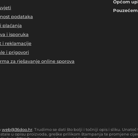
Općom upl
uvjeti
Pouzećem 
tnost podataka
i plaćanja
va i isporuka
t i reklamacije
le i prigovori
orma za rješavanje online sporova
a
web@36doo.hr
. Trudimo se dati što bolji i točniji opis i sliku. Una
tale u opisu proizvoda, greške prilikom štampanja te promjene cijen