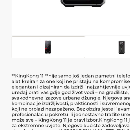
**KingKong 11 **nije samo još jedan pametni telefon
alat kreiran za one koji ne pristaju na kompromis
elegantan i dizajniran da izdrži i najzahtjevnije uvj
uređaj prati vas gdje god život vodi – na gradilište, 
svakodnevne izazove urbane džungle. Njegova sna
kombinacije izdržljivosti, praktičnosti i suvremeno
koji ne prolazi nezapaženo. Bez obzira jeste li avant
profesionalac u pokretu ili jednostavno tražite ure
može sve – KingKong 11 je pravi izbor.KingKong 11 
za ekstremne uvjete. Njegovo kućište zadovoljava