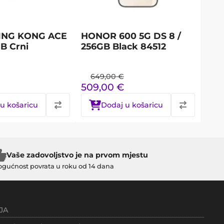
ING KONG ACE
HONOR 600 5G DS 8 /
GB Crni
256GB Black 84512
649,00
€
509,00
€
u košaricu
Dodaj u košaricu
Vaše zadovoljstvo je na prvom mjestu
gućnost povrata u roku od 14 dana
JA