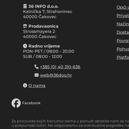
36 INFO d.o.o.
Opći 
Kalnička 7, Strahoninec
Priva
40000
Čakovec
Način
Prodavaonica
Strossmayera 2
Dosta
40000 Čakovec
Povra
Radno vrijeme
Pohva
PON-PET / 08:00 - 20:00
SUB / 08:00 - 12:00
Platf
+385 (0) 40 310-636
web@36doo.hr
O nama
Facebook
Za proizvode kojih trenutno nema u ponudi obratite nam se n
u potpunosti točni. Ne odgovaramo za eventualne pogreške nas