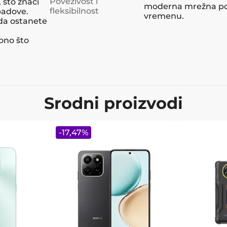
Povezivost i
 što znači
moderna mrežna pov
fleksibilnost
padove.
vremenu.
da ostanete
m
ono što
Srodni proizvodi
-
17,47
%