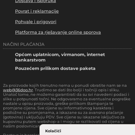
Dostava i isporuka
Povrat i reklamacije
Pohvale i prigovori
Platforma za rješavanje online sporova
NAČINI PLAĆANJA
Općom uplatnicom, virmanom, internet
bankarstvom
Pouzećem prilikom dostave paketa
Za proizvode kojih trenutno nema u ponudi obratite nam se na
web@36doo.hr
. Trudimo se dati što bolji i točniji opis i sliku.
Unatoč tome, ne možemo garantirati da su svi navedeni podaci i
slike u potpunosti točni. Ne odgovaramo za eventualne pogreške
nastale u opisu proizvoda, greške prilikom štampanja te
promjene cijena. Sve cijene su informativnog karaktera i
podložne su promjenama, a iskazane su za avansno plaćanje
(gotovina) i uključuju PDV. Sve cijene su iskazane isključivo za
kupovinu putem webshop-a i mogu se razlikovati od cijena u
našim poslovnicama.
Kolačići