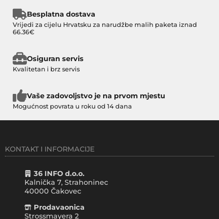
Besplatna dostava
Vrijedi za cijelu Hrvatsku za narudžbe malih paketa iznad
66.36€
Osiguran servis
Kvalitetan i brz servis
Vaše zadovoljstvo je na prvom mjestu
Mogućnost povrata u roku od 14 dana
KONTAKT I INFORMACIJE
36 INFO d.o.o.
Kalnička 7, Strahoninec
40000
Čakovec
Prodavaonica
Strossmayera 2