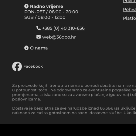
Povra
Radno vrijeme
Pohva
PON-PET / 08:00 - 20:00
SUB / 08:00 - 12:00
Platf
+385 (0) 40 310-636
web@36doo.hr
O nama
Facebook
Za proizvode kojih trenutno nema u ponudi obratite nam se n
u potpunosti točni. Ne odgovaramo za eventualne pogreške nas
promjenama, a iskazane su za avansno plaćanje (gotovina) i uk
poslovnicama.
Dostava je besplatna za sve narudžbe iznad
66.36
€
(sa uključe
naknada za rad sa gotovinom na strani dostavne službe. Ukoliko