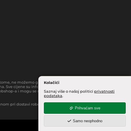
toč tome, ne možemo garantirati da su svi navedeni podaci i slike
Kolačići
a. Sve cijene su informativnog karaktera i podložne su
bshop-a i mogu se razlikovati od cijena u našim
Saznaj više o našoj politici
privatnosti
podataka
.
inom pri dostavi robe na kućnu adresu, moguća je manja
Prihvaćam sve
Samo neophodno