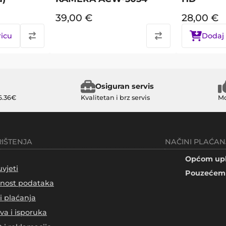
39,00
€
28,00
€
ricu
Dodaj 
Osiguran servis
6.36€
Kvalitetan i brz servis
Mo
RIŠTENJA
NAČINI PLAĆAN
Općom upl
uvjeti
Pouzećem 
tnost podataka
i plaćanja
va i isporuka