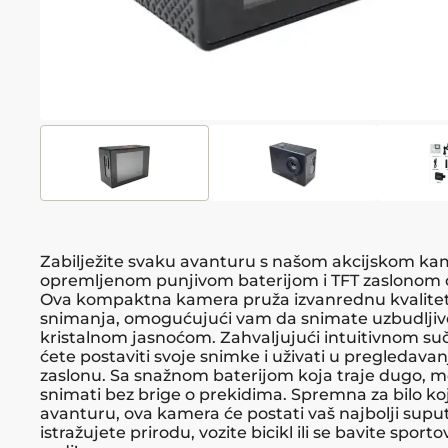
Zabilježite svaku avanturu s našom akcijskom k
opremljenom punjivom baterijom i TFT zaslonom o
Ova kompaktna kamera pruža izvanrednu kvalite
snimanja, omogućujući vam da snimate uzbudljiv
kristalnom jasnoćom. Zahvaljujući intuitivnom suč
ćete postaviti svoje snimke i uživati u pregledavan
zaslonu. Sa snažnom baterijom koja traje dugo, 
snimati bez brige o prekidima. Spremna za bilo ko
avanturu, ova kamera će postati vaš najbolji suput
istražujete prirodu, vozite bicikl ili se bavite sport