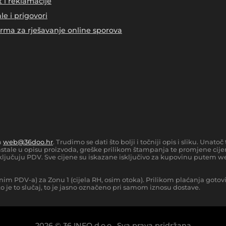
t i reklamacije
le i prigovori
orma za rješavanje online sporova
a
web@36doo.hr
. Trudimo se dati što bolji i točniji opis i sliku. Una
tale u opisu proizvoda, greške prilikom štampanja te promjene cijen
ljučuju PDV. Sve cijene su iskazane isključivo za kupovinu putem we
nim PDV-a) za Zonu 1 (cijela RH, osim otoka).
Prilikom plaćanja gotov
 je to slučaj, to je jasno označeno pri samom iznosu dostave.
2026
©
36 INFO d.o.o.
Sva prava pridržana