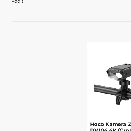
vodi!
Hoco Kamera Za
DV104 4K (Crn