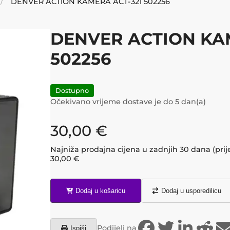
DENVER ACTION KAMERA ACT-321 502256
DENVER ACTION KA
502256
Dostupno
Očekivano vrijeme dostave je do
5
dan(a)
30,00
€
Najniža prodajna cijena u zadnjih 30 dana (prij
30,00
€
Dodaj u košaricu
Dodaj u usporedilicu
Podijeli na
Ispiši