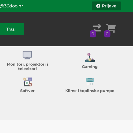
@36doo.hr
Prijava
Traži
0
0
Traži
0
0
Monitori, projektori i
Gaming
televizori
Softver
Klime i toplinske pumpe