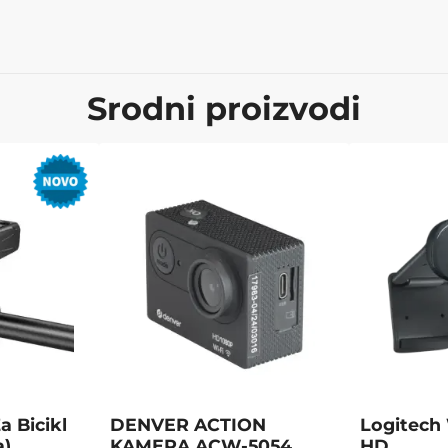
Srodni proizvodi
 Bicikl
DENVER ACTION
Logitech
a)
KAMERA ACW-5054
HD