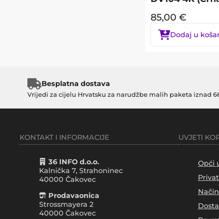
85,00
€
Dodaj u koša
Besplatna dostava
Vrijedi za cijelu Hrvatsku za narudžbe malih paketa iznad 6
KONTAKT I INFORMACIJE
UVJETI KO
36 INFO d.o.o.
Opći 
Kalnička 7, Strahoninec
Priva
40000
Čakovec
Način
Prodavaonica
Strossmayera 2
Dosta
40000 Čakovec