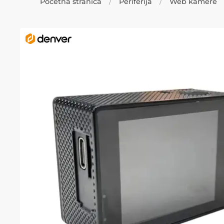
Početna stranica
Periferija
Web kamere