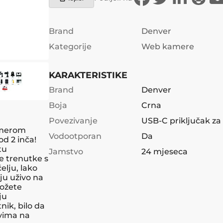
Brand
Denver
Kategorije
Web kamere
KARAKTERISTIKE
Brand
Denver
Boja
Crna
Povezivanje
USB-C priključak za
amerom
Vodootporan
Da
d 2 inča!
tu
Jamstvo
24 mjeseca
e trenutke s
elju, lako
ju uživo na
možete
ju
nik, bilo da
ovima na