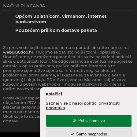
NAČINI PLAĆANJA
Općom uplatnicom, virmanom, internet
bankarstvom
Pouzećem prilikom dostave paketa
Za proizvode kojih trenutno nema u ponudi obratite nam se na
web@36doo.hr
. Trudimo se dati što bolji i točniji opis i sliku.
Unatoč tome, ne možemo garantirati da su svi navedeni podaci i
slike u potpunosti točni. Ne odgovaramo za eventualne pogreške
nastale u opisu proizvoda, greške prilikom štampanja te
promjene cijena. Sve cijene su informativnog karaktera i
podložne su promjenama, a iskazane su za avansno plaćanje
(gotovina) i uključuju PDV. Sve cijene su iskazane isključivo za
kupovinu putem webshop-a i mogu se razlikovati od cijena u
našim poslovnicama.
Kolačići
Dostava je besplatna za sve narudžbe iznad
66.36
€
(sa
uključenim PDV-a) za Zonu 1 (cijela RH, osim otoka).
Prilikom
Saznaj više o našoj politici
privatnosti
plaćanja gotovinom pri dostavi robe na kućnu adresu, moguća je
podataka
.
manja naknada za rad sa gotovinom na strani dostavne službe.
Ukoliko je to slučaj, to je jasno označeno pri samom iznosu
Prihvaćam sve
dostave.
Samo neophodno