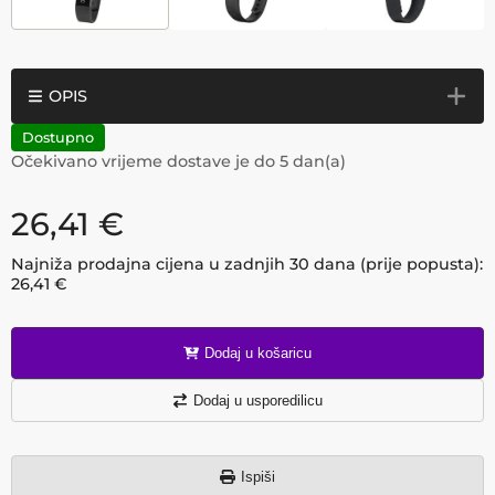
OPIS
Dostupno
Očekivano vrijeme dostave je do
5
dan(a)
26,41
€
Najniža prodajna cijena u zadnjih 30 dana (prije popusta):
26,41
€
Dodaj u košaricu
Dodaj u usporedilicu
Ispiši