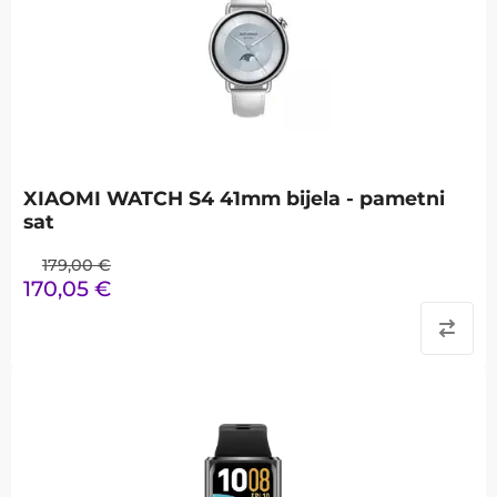
XIAOMI WATCH S4 41mm bijela - pametni
sat
179,00
€
170,05
€