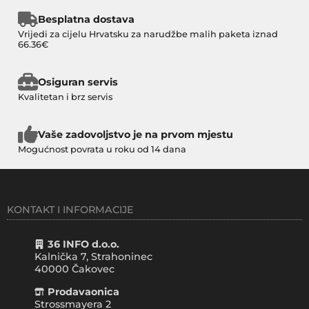
Besplatna dostava
Vrijedi za cijelu Hrvatsku za narudžbe malih paketa iznad
66.36€
Osiguran servis
Kvalitetan i brz servis
Vaše zadovoljstvo je na prvom mjestu
Mogućnost povrata u roku od 14 dana
KONTAKT I INFORMACIJE
36 INFO d.o.o.
Kalnička 7, Strahoninec
40000
Čakovec
Prodavaonica
Strossmayera 2