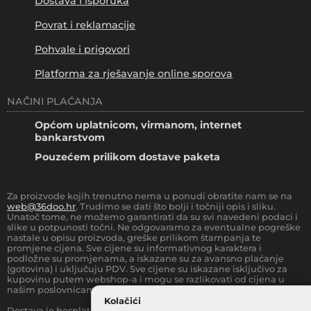
Dostava i isporuka
Povrat i reklamacije
Pohvale i prigovori
Platforma za rješavanje online sporova
NAČINI PLAĆANJA
Općom uplatnicom, virmanom, internet
bankarstvom
Pouzećem prilikom dostave paketa
Za proizvode kojih trenutno nema u ponudi obratite nam se na
web@36doo.hr
. Trudimo se dati što bolji i točniji opis i sliku.
Unatoč tome, ne možemo garantirati da su svi navedeni podaci i
slike u potpunosti točni. Ne odgovaramo za eventualne pogreške
nastale u opisu proizvoda, greške prilikom štampanja te
promjene cijena. Sve cijene su informativnog karaktera i
podložne su promjenama, a iskazane su za avansno plaćanje
(gotovina) i uključuju PDV. Sve cijene su iskazane isključivo za
kupovinu putem webshop-a i mogu se razlikovati od cijena u
našim poslovnicama.
Kolačići
Dostava je besplatna za sve narudžbe iznad
66.36
€
(sa