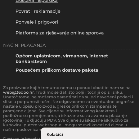
Dostava i isporuka
Povrat i reklamacije
Pohvale i prigovori
Platforma za rješavanje online sporova
NAČINI PLAĆANJA
Općom uplatnicom, virmanom, internet
bankarstvom
Pouzećem prilikom dostave paketa
Za proizvode kojih trenutno nema u ponudi obratite nam se na
web@36doo.hr
. Trudimo se dati što bolji i točniji opis i sliku.
Unatoč tome, ne možemo garantirati da su svi navedeni podaci i
slike u potpunosti točni. Ne odgovaramo za eventualne pogreške
nastale u opisu proizvoda, greške prilikom štampanja te
promjene cijena. Sve cijene su informativnog karaktera i
podložne su promjenama, a iskazane su za avansno plaćanje
(gotovina) i uključuju PDV. Sve cijene su iskazane isključivo za
kupovinu putem webshop-a i mogu se razlikovati od cijena u
našim poslovnicama.
Kolačići
Dostava je besplatna za sve narudžbe iznad
66.36
€
(sa