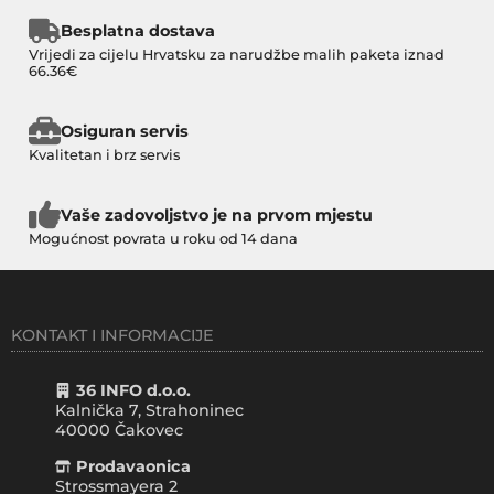
Besplatna dostava
Vrijedi za cijelu Hrvatsku za narudžbe malih paketa iznad
66.36€
Osiguran servis
Kvalitetan i brz servis
Vaše zadovoljstvo je na prvom mjestu
Mogućnost povrata u roku od 14 dana
KONTAKT I INFORMACIJE
36 INFO d.o.o.
Kalnička 7, Strahoninec
40000
Čakovec
Prodavaonica
Strossmayera 2