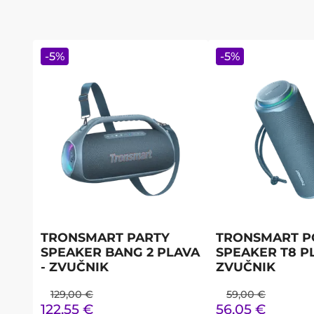
-
5
%
-
5
%
TRONSMART PARTY
TRONSMART P
SPEAKER BANG 2 PLAVA
SPEAKER T8 PL
- ZVUČNIK
ZVUČNIK
129,00
€
59,00
€
122,55
€
56,05
€