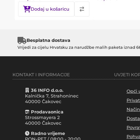
Dodaj u košaricu
Besplatna dostava
Vrijedi za cijelu Hrvatsku za narudžbe malih paketa iznad 6
KONTAKT I INFORMACIJE
UVJETI KO
36 INFO d.o.o.
Opći 
Kalnička 7, Strahoninec
Priva
40000
Čakovec
Način
Prodavaonica
Strossmayera 2
Dosta
40000 Čakovec
Povra
Radno vrijeme
Pohva
PON-PET / 08:00 - 20:00