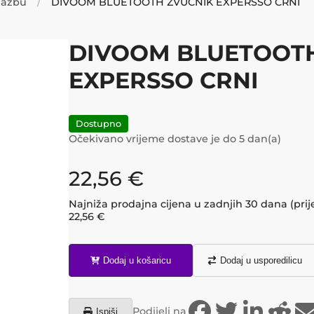
glazbu
DIVOOM BLUETOOTH ZVUČNIK EXPERSSO CRNI
DIVOOM BLUETOOT
EXPERSSO CRNI
Dostupno
Očekivano vrijeme dostave je do
5
dan(a)
22,56
€
Najniža prodajna cijena u zadnjih 30 dana (prij
22,56
€
Dodaj u košaricu
Dodaj u usporedilicu
Podijeli na
Ispiši