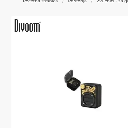
Početna stranica
Periferija
Zvučnici - za 