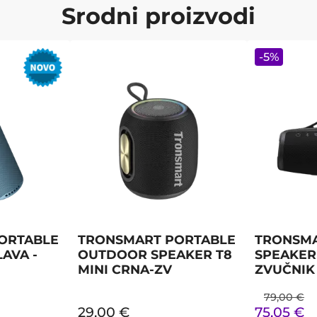
Srodni proizvodi
-
5
%
ORTABLE
TRONSMART PORTABLE
TRONSMA
AVA -
OUTDOOR SPEAKER T8
SPEAKER 
MINI CRNA-ZV
ZVUČNIK
79,00
€
29,00
€
75,05
€