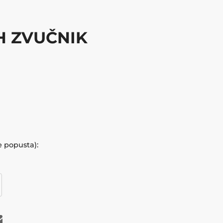
H ZVUČNIK
e popusta):