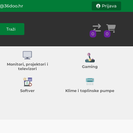
@36doo.hr
Prijava
Traži
0
0
Traži
0
0
Monitori, projektori i
Gaming
televizori
Softver
Klime i toplinske pumpe