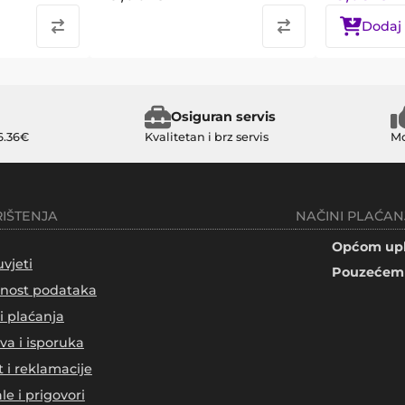
Dodaj 
Osiguran servis
6.36€
Kvalitetan i brz servis
Mo
RIŠTENJA
NAČINI PLAĆAN
Općom upl
uvjeti
Pouzećem 
tnost podataka
i plaćanja
va i isporuka
t i reklamacije
le i prigovori