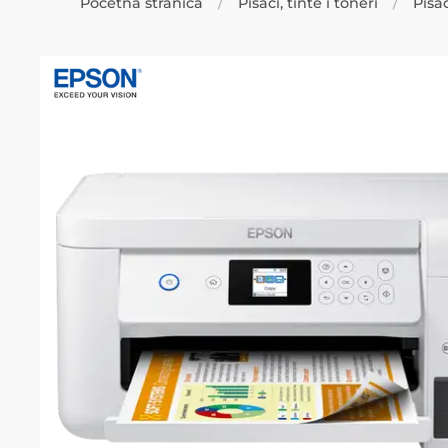
Početna stranica
Pisači, tinte i toneri
Pisač