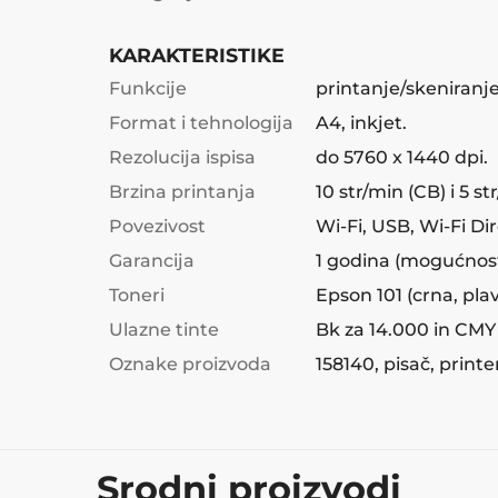
KARAKTERISTIKE
Funkcije
printanje/skeniranje
Format i tehnologija
A4, inkjet.
Rezolucija ispisa
do 5760 x 1440 dpi.
Brzina printanja
10 str/min (CB) i 5 str
Povezivost
Wi-Fi, USB, Wi-Fi Dir
Garancija
1 godina (mogućnost
Toneri
Epson 101 (crna, plav
Ulazne tinte
Bk za 14.000 in CMY
Oznake proizvoda
158140, pisač, print
Srodni proizvodi