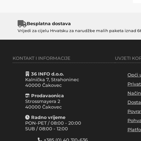
Besplatna dostava
Vrijedi za cijelu Hrvatsku za narudžbe malih paketa iznad 6
KONTAKT I INFORMACIJE
UVJETI KO
36 INFO d.o.o.
Opći 
Kalnička 7, Strahoninec
Priva
40000
Čakovec
Način
Prodavaonica
Strossmayera 2
Dosta
40000 Čakovec
Povra
Radno vrijeme
Pohva
PON-PET / 08:00 - 20:00
SUB / 08:00 - 12:00
Platf
+385 (0) 40 310-636