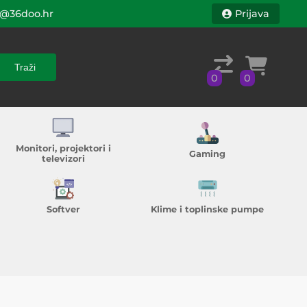
@36doo.hr
Prijava
Traži
0
0
Traži
0
0
Monitori, projektori i
Gaming
televizori
Softver
Klime i toplinske pumpe