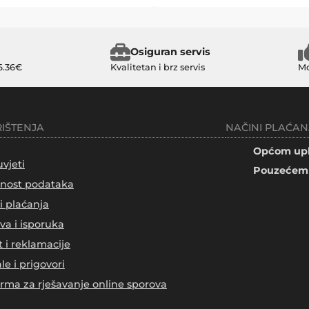
Osiguran servis
6.36€
Kvalitetan i brz servis
Mo
RIŠTENJA
NAČINI PLAĆAN
Općom upl
uvjeti
Pouzećem 
tnost podataka
i plaćanja
va i isporuka
t i reklamacije
le i prigovori
orma za rješavanje online sporova