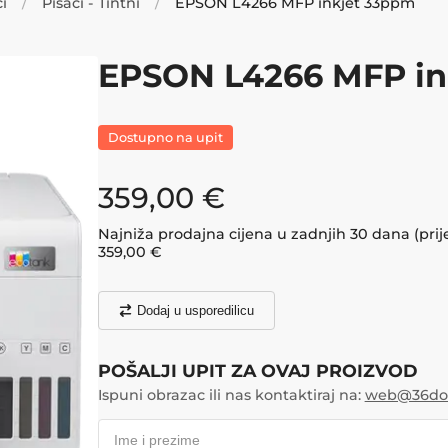
i
Pisači - Tintni
EPSON L4266 MFP inkjet 33ppm
EPSON L4266 MFP in
Dostupno na upit
359,00
€
Najniža prodajna cijena u zadnjih 30 dana (prij
359,00
€
Dodaj u usporedilicu
POŠALJI UPIT ZA OVAJ PROIZVOD
Ispuni obrazac ili nas kontaktiraj na:
web@36doo