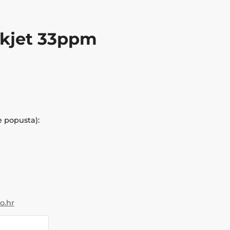
kjet 33ppm
e popusta):
.hr