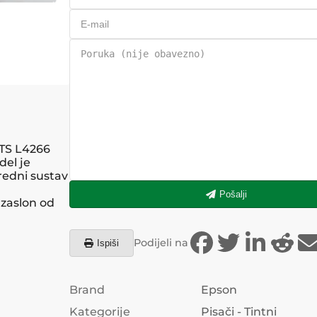
ITS L4266
del je
redni sustav
Pošalji
 zaslon od
Podijeli na
Ispiši
Brand
Epson
Kategorije
Pisači - Tintni