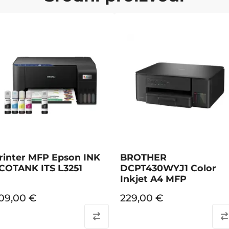
rinter MFP Epson INK
BROTHER
COTANK ITS L3251
DCPT430WYJ1 Color
Inkjet A4 MFP
09,00
€
229,00
€