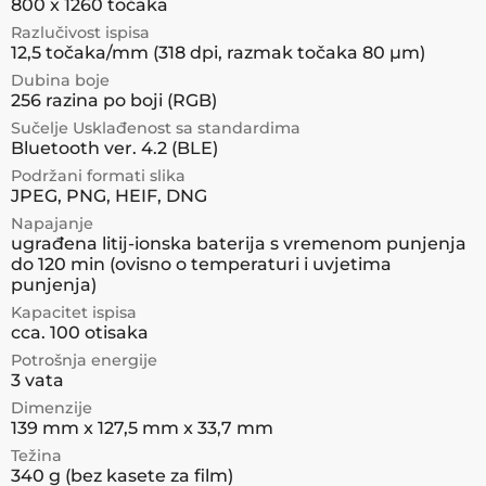
800 x 1260 točaka
Razlučivost ispisa
12,5 točaka/mm (318 dpi, razmak točaka 80 µm)
Dubina boje
256 razina po boji (RGB)
Sučelje Usklađenost sa standardima
Bluetooth ver. 4.2 (BLE)
Podržani formati slika
JPEG, PNG, HEIF, DNG
Napajanje
ugrađena litij-ionska baterija s vremenom punjenja
do 120 min (ovisno o temperaturi i uvjetima
punjenja)
Kapacitet ispisa
cca. 100 otisaka
Potrošnja energije
3 vata
Dimenzije
139 mm x 127,5 mm x 33,7 mm
Težina
340 g (bez kasete za film)