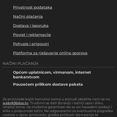
Privatnost podataka
Načini plaćanja
Dostava i isporuka
Povrat i reklamacije
Pohvale i prigovori
Platforma za rješavanje online sporova
NAČINI PLAĆANJA
Općom uplatnicom, virmanom, internet
bankarstvom
Pouzećem prilikom dostave paketa
Za proizvode kojih trenutno nema u ponudi obratite nam se na
web@36doo.hr
. Trudimo se dati što bolji i točniji opis i sliku.
Unatoč tome, ne možemo garantirati da su svi navedeni podaci i
slike u potpunosti točni. Ne odgovaramo za eventualne pogreške
nastale u opisu proizvoda, greške prilikom štampanja te