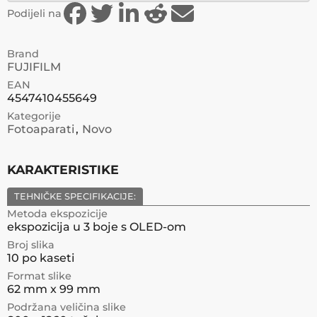
Podijeli na
Brand
FUJIFILM
EAN
4547410455649
Kategorije
Fotoaparati
Novo
KARAKTERISTIKE
TEHNIČKE SPECIFIKACIJE:
Metoda ekspozicije
ekspozicija u 3 boje s OLED-om
Broj slika
10 po kaseti
Format slike
62 mm x 99 mm
Podržana veličina slike