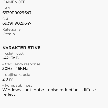
GAMENOTE
EAN
6939119029647
SKU
6939119029647
Kategorije
Ostalo
KARAKTERISTIKE
– osjetljivost
-42±3dB
– frequency response
30Hz – 16KHz
– duljina kabela
2.0 m
– kompatibilnost
Windows – anti-noise – noise reduction – diffuse
reflect