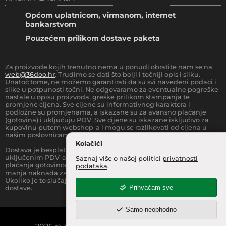
Općom uplatnicom, virmanom, internet
bankarstvom
Pouzećem prilikom dostave paketa
Za proizvode kojih trenutno nema u ponudi obratite nam se na
web@36doo.hr
. Trudimo se dati što bolji i točniji opis i sliku.
Unatoč tome, ne možemo garantirati da su svi navedeni podaci i
slike u potpunosti točni. Ne odgovaramo za eventualne pogreške
nastale u opisu proizvoda, greške prilikom štampanja te
promjene cijena. Sve cijene su informativnog karaktera i
podložne su promjenama, a iskazane su za avansno plaćanje
(gotovina) i uključuju PDV. Sve cijene su iskazane isključivo za
kupovinu putem webshop-a i mogu se razlikovati od cijena u
našim poslovnicama.
Kolačići
Dostava je besplatna za sve narudžbe iznad
66.36
€
(sa
uključenim PDV-a) za Zonu 1 (cijela RH, osim otoka).
Prilikom
Saznaj više o našoj politici
privatnosti
plaćanja gotovinom pri dostavi robe na kućnu adresu, moguća je
podataka
.
manja naknada za rad sa gotovinom na strani dostavne službe.
Ukoliko je to slučaj, to je jasno označeno pri samom iznosu
Prihvaćam sve
dostave.
Samo neophodno