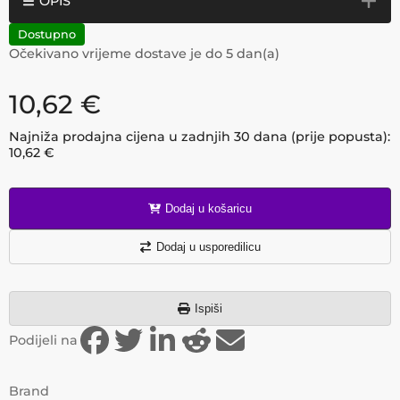
OPIS
Dostupno
Očekivano vrijeme dostave je do
5
dan(a)
10,62
€
Najniža prodajna cijena u zadnjih 30 dana (prije popusta):
10,62
€
Dodaj u košaricu
Dodaj u usporedilicu
Ispiši
Podijeli na
Brand