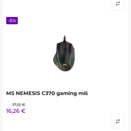
-
5
%
MS NEMESIS C370 gaming miš
17,12
€
16,26
€