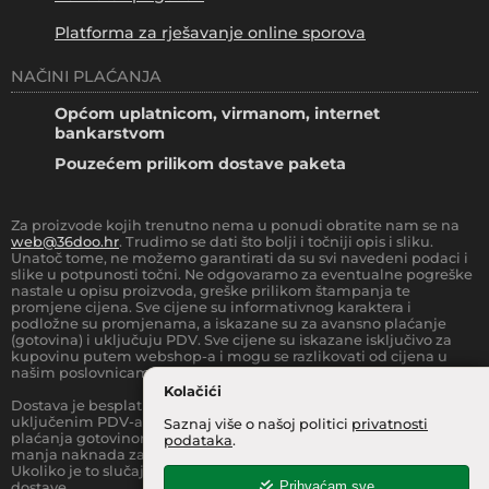
Platforma za rješavanje online sporova
NAČINI PLAĆANJA
Općom uplatnicom, virmanom, internet
bankarstvom
Pouzećem prilikom dostave paketa
Za proizvode kojih trenutno nema u ponudi obratite nam se na
web@36doo.hr
. Trudimo se dati što bolji i točniji opis i sliku.
Unatoč tome, ne možemo garantirati da su svi navedeni podaci i
slike u potpunosti točni. Ne odgovaramo za eventualne pogreške
nastale u opisu proizvoda, greške prilikom štampanja te
promjene cijena. Sve cijene su informativnog karaktera i
podložne su promjenama, a iskazane su za avansno plaćanje
(gotovina) i uključuju PDV. Sve cijene su iskazane isključivo za
kupovinu putem webshop-a i mogu se razlikovati od cijena u
našim poslovnicama.
Kolačići
Dostava je besplatna za sve narudžbe iznad
66.36
€
(sa
uključenim PDV-a) za Zonu 1 (cijela RH, osim otoka).
Prilikom
Saznaj više o našoj politici
privatnosti
plaćanja gotovinom pri dostavi robe na kućnu adresu, moguća je
podataka
.
manja naknada za rad sa gotovinom na strani dostavne službe.
Ukoliko je to slučaj, to je jasno označeno pri samom iznosu
Prihvaćam sve
dostave.