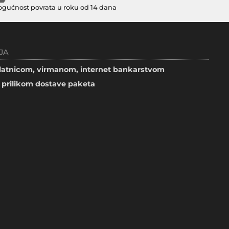
gućnost povrata u roku od 14 dana
JA
atnicom, virmanom, internet bankarstvom
prilikom dostave paketa