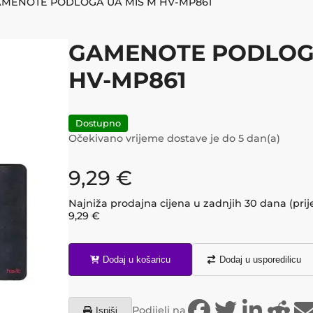
MENOTE PODLOGA UA MIŠ M HV-MP861
GAMENOTE PODLOGA
HV-MP861
Dostupno
Očekivano vrijeme dostave je do
5
dan(a)
9,29
€
Najniža prodajna cijena u zadnjih 30 dana (prij
9,29
€
Dodaj u košaricu
Dodaj u usporedilicu
Podijeli na
Ispiši