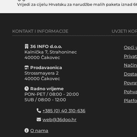
Vrijedi za cijelu Hrvatsku za narudžbe malih paketa iznad 6
KONTAKT I INFORMACIJE
UVJETI KO
36 INFO d.o.o.
Opći 
Kalnička 7, Strahoninec
Priva
40000
Čakovec
Način
Prodavaonica
Strossmayera 2
Dosta
40000 Čakovec
Povra
Radno vrijeme
Pohva
PON-PET / 08:00 - 20:00
SUB / 08:00 - 12:00
Platf
+385 (0) 40 310-636
web@36doo.hr
O nama