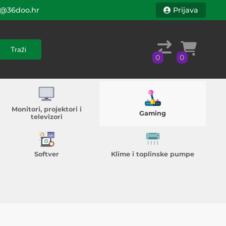
@36doo.hr
Prijava
Traži
0
0
Traži
0
0
Monitori, projektori i
Gaming
televizori
Softver
Klime i toplinske pumpe