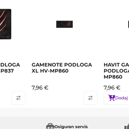
ODLOGA
GAMENOTE PODLOGA
HAVIT G
MP837
XL HV-MP860
PODLOGA
MP860
7,96
€
7,96
€
Dodaj 
Osiguran servis