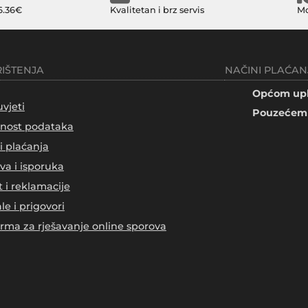
6.36€
Kvalitetan i brz servis
Mo
RIŠTENJA
NAČINI PLAĆAN
Općom upl
uvjeti
Pouzećem 
tnost podataka
i plaćanja
va i isporuka
t i reklamacije
le i prigovori
orma za rješavanje online sporova