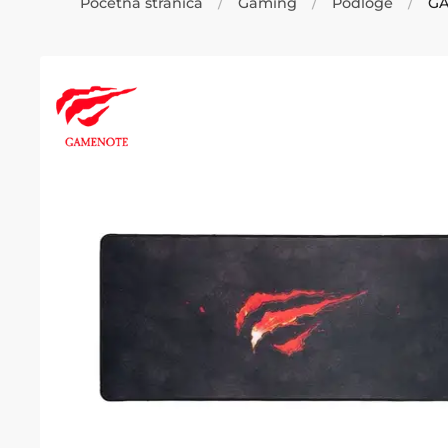
Početna stranica
Gaming
Podloge
GA