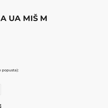
 UA MIŠ M
e popusta):