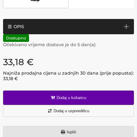
OPIS
Dostupno
Očekivano vrijeme dostave je do
5
dan(a)
33,18
€
Najniža prodajna cijena u zadnjih 30 dana (prije popusta):
33,18
€
Dodaj u košaricu
Dodaj u usporedilicu
Ispiši