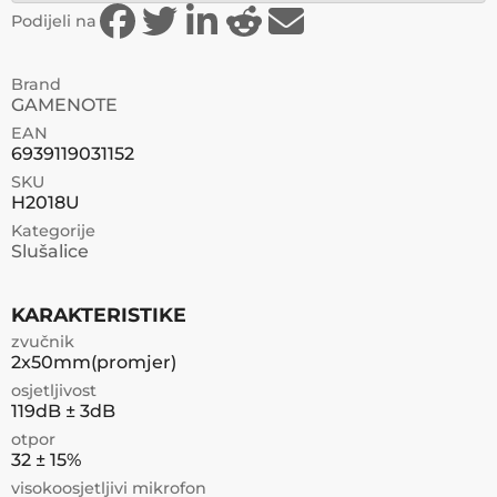
Podijeli na
Brand
GAMENOTE
EAN
6939119031152
SKU
H2018U
Kategorije
Slušalice
KARAKTERISTIKE
zvučnik
2x50mm(promjer)
osjetljivost
119dB ± 3dB
otpor
32 ± 15%
visokoosjetljivi mikrofon