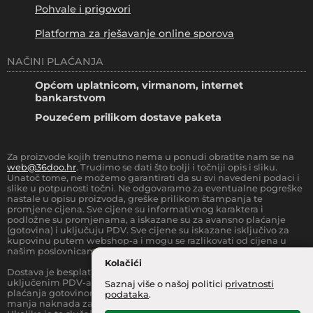
Pohvale i prigovori
Platforma za rješavanje online sporova
NAČINI PLAĆANJA
Općom uplatnicom, virmanom, internet
bankarstvom
Pouzećem prilikom dostave paketa
Za proizvode kojih trenutno nema u ponudi obratite nam se na
web@36doo.hr
. Trudimo se dati što bolji i točniji opis i sliku.
Unatoč tome, ne možemo garantirati da su svi navedeni podaci i
slike u potpunosti točni. Ne odgovaramo za eventualne pogreške
nastale u opisu proizvoda, greške prilikom štampanja te
promjene cijena. Sve cijene su informativnog karaktera i
podložne su promjenama, a iskazane su za avansno plaćanje
(gotovina) i uključuju PDV. Sve cijene su iskazane isključivo za
kupovinu putem webshop-a i mogu se razlikovati od cijena u
našim poslovnicama.
Kolačići
Dostava je besplatna za sve narudžbe iznad
66.36
€
(sa
uključenim PDV-a) za Zonu 1 (cijela RH, osim otoka).
Prilikom
Saznaj više o našoj politici
privatnosti
plaćanja gotovinom pri dostavi robe na kućnu adresu, moguća je
podataka
.
manja naknada za rad sa gotovinom na strani dostavne službe.