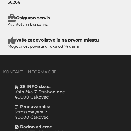
66.36€
Osiguran servis
Kvalitetan i brz servis
Vaše zadovoljstvo je na prvom mjestu
Mogućnost povrata u roku od 14 dana
KONTAKT I INFORMACIJE
36 INFO d.o.o.
Kalnička 7, Strahoninec
40000
Čakovec
Prodavaonica
Strossmayera 2
40000 Čakovec
Radno vrijeme