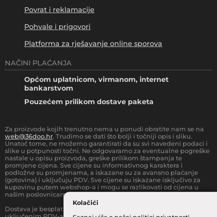
Povrat i reklamacije
Pohvale i prigovori
Platforma za rješavanje online sporova
NAČINI PLAĆANJA
Općom uplatnicom, virmanom, internet
bankarstvom
Pouzećem prilikom dostave paketa
Za proizvode kojih trenutno nema u ponudi obratite nam se na
web@36doo.hr
. Trudimo se dati što bolji i točniji opis i sliku.
Unatoč tome, ne možemo garantirati da su svi navedeni podaci i
slike u potpunosti točni. Ne odgovaramo za eventualne pogreške
nastale u opisu proizvoda, greške prilikom štampanja te
promjene cijena. Sve cijene su informativnog karaktera i
podložne su promjenama, a iskazane su za avansno plaćanje
(gotovina) i uključuju PDV. Sve cijene su iskazane isključivo za
kupovinu putem webshop-a i mogu se razlikovati od cijena u
našim poslovnicama.
Kolačići
Dostava je besplatna za sve narudžbe iznad
66.36
€
(sa
uključenim PDV-a) za Zonu 1 (cijela RH, osim otoka).
Prilikom