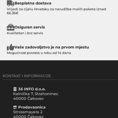
Besplatna dostava
Vrijedi za cijelu Hrvatsku za narudžbe malih paketa iznad
66.36€
Osiguran servis
Kvalitetan i brz servis
Vaše zadovoljstvo je na prvom mjestu
Mogućnost povrata u roku od 14 dana
KONTAKT I INFORMACIJE
36 INFO d.o.o.
Kalnička 7, Strahoninec
40000
Čakovec
Prodavaonica
Strossmayera 2
40000 Čakovec