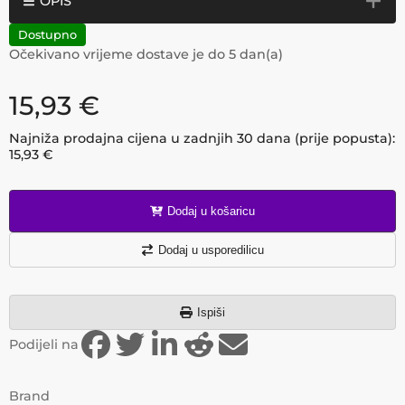
OPIS
Dostupno
Očekivano vrijeme dostave je do
5
dan(a)
15,93
€
Najniža prodajna cijena u zadnjih 30 dana (prije popusta):
15,93
€
Dodaj u košaricu
Dodaj u usporedilicu
Ispiši
Podijeli na
Brand