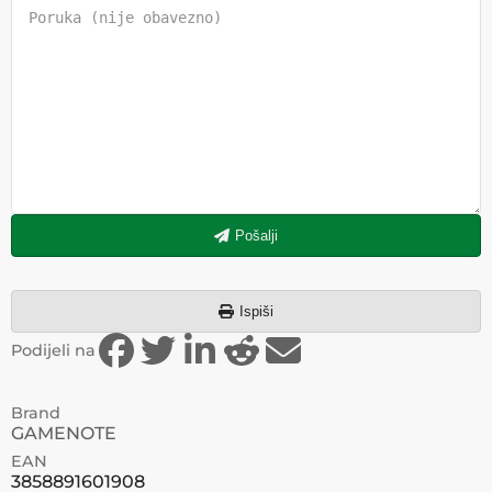
Pošalji
Ispiši
Podijeli na
Brand
GAMENOTE
EAN
3858891601908