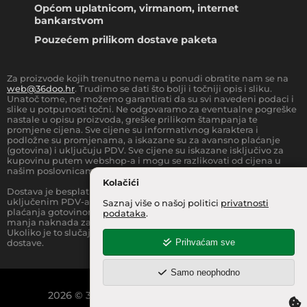
Općom uplatnicom, virmanom, internet
bankarstvom
Pouzećem prilikom dostave paketa
Za proizvode kojih trenutno nema u ponudi obratite nam se na
web@36doo.hr
. Trudimo se dati što bolji i točniji opis i sliku.
Unatoč tome, ne možemo garantirati da su svi navedeni podaci i
slike u potpunosti točni. Ne odgovaramo za eventualne pogreške
nastale u opisu proizvoda, greške prilikom štampanja te
promjene cijena. Sve cijene su informativnog karaktera i
podložne su promjenama, a iskazane su za avansno plaćanje
(gotovina) i uključuju PDV. Sve cijene su iskazane isključivo za
kupovinu putem webshop-a i mogu se razlikovati od cijena u
našim poslovnicama.
Kolačići
Dostava je besplatna za sve narudžbe iznad
66.36
€
(sa
uključenim PDV-a) za Zonu 1 (cijela RH, osim otoka).
Prilikom
Saznaj više o našoj politici
privatnosti
plaćanja gotovinom pri dostavi robe na kućnu adresu, moguća je
podataka
.
manja naknada za rad sa gotovinom na strani dostavne službe.
Ukoliko je to slučaj, to je jasno označeno pri samom iznosu
Prihvaćam sve
dostave.
Samo neophodno
2026
©
36 INFO d.o.o.
Sva prava pridržana