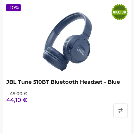
-
10
%
JBL Tune 510BT Bluetooth Headset - Blue
49,00
€
44,10
€