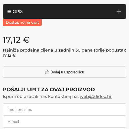
OPIS
Dostupno na upit
17,12
€
Najniža prodajna cijena u zadnjih 30 dana (prije popusta):
17,12
€
Dodaj u usporedilicu
POŠALJI UPIT ZA OVAJ PROIZVOD
Ispuni obrazac ili nas kontaktiraj na:
web@36doo.hr