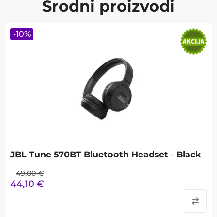
Srodni proizvodi
-
10
%
JBL Tune 570BT Bluetooth Headset - Black
49,00
€
44,10
€