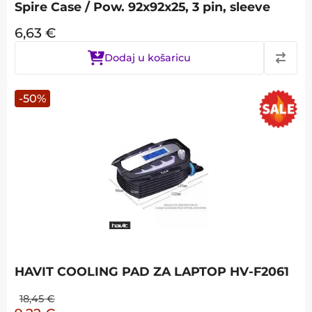
Spire Case / Pow. 92x92x25, 3 pin, sleeve
6,63
€
Dodaj u košaricu
-
50
%
HAVIT COOLING PAD ZA LAPTOP HV-F2061
18,45
€