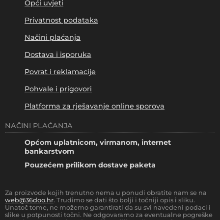
Opći uvjeti
Privatnost podataka
Načini plaćanja
Dostava i isporuka
Povrat i reklamacije
Pohvale i prigovori
Platforma za rješavanje online sporova
NAČINI PLAĆANJA
Općom uplatnicom, virmanom, internet
bankarstvom
Pouzećem prilikom dostave paketa
Za proizvode kojih trenutno nema u ponudi obratite nam se na
web@36doo.hr
. Trudimo se dati što bolji i točniji opis i sliku.
Unatoč tome, ne možemo garantirati da su svi navedeni podaci i
slike u potpunosti točni. Ne odgovaramo za eventualne pogreške