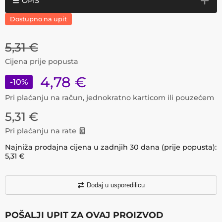
OPIS
Dostupno na upit
5,31
€
Cijena prije popusta
4,78
€
-
10
%
Pri plaćanju na račun, jednokratno karticom ili pouzećem
5,31
€
Pri plaćanju na rate
Najniža prodajna cijena u zadnjih 30 dana (prije popusta):
5,31
€
Dodaj u usporedilicu
POŠALJI UPIT ZA OVAJ PROIZVOD