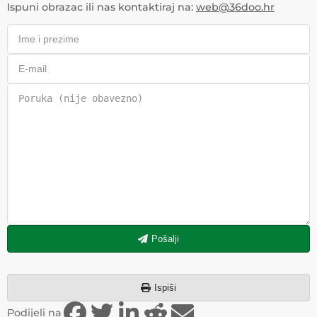
Ispuni obrazac ili nas kontaktiraj na:
web@36doo.hr
Pošalji
Ispiši
Podijeli na