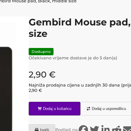
bird Mouse pad, Black, middle size
Gembird Mouse pad, 
size
Dostupno
Očekivano vrijeme dostave je do
5
dan(a)
2,90
€
Najniža prodajna cijena u zadnjih 30 dana (prij
2,90
€
Dodaj u košaricu
Dodaj u usporedilicu
Podijeli na
Ispiši