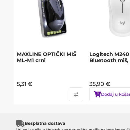
MAXLINE OPTIČKI MIŠ
Logitech M240 
ML-M1 crni
Bluetooth miš, 
5,31
€
35,90
€
Dodaj u koša
Besplatna dostava
Vrijedi za cijelu Hrvatsku za narudžbe malih paketa iznad 6