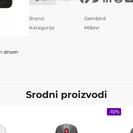
Brand
Gembird
Kategorije
Miševi
im dnom
Srodni proizvodi
-
10
%