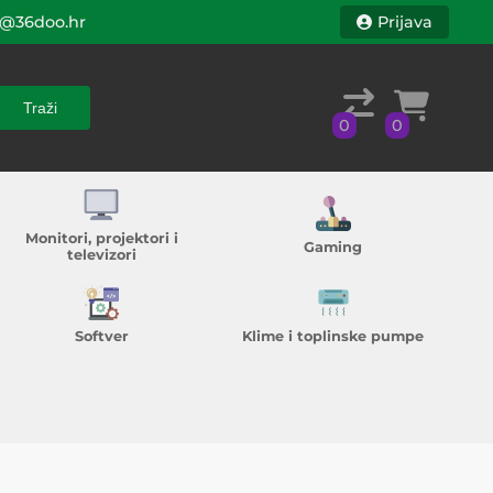
@36doo.hr
Prijava
Traži
0
0
Traži
0
0
Monitori, projektori i
Gaming
televizori
Softver
Klime i toplinske pumpe