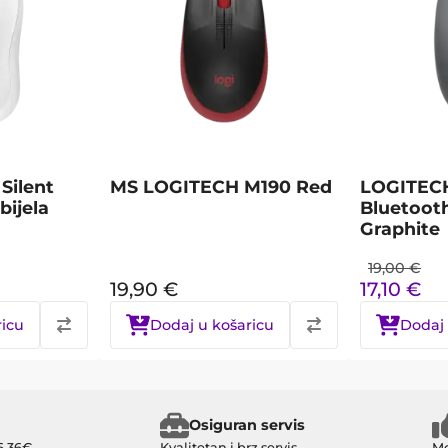
Silent
MS LOGITECH M190 Red
LOGITEC
bijela
Bluetoot
Graphite
19,00
€
19,90
€
17,10
€
ricu
Dodaj u košaricu
Dodaj 
Osiguran servis
6.36€
Kvalitetan i brz servis
Mo