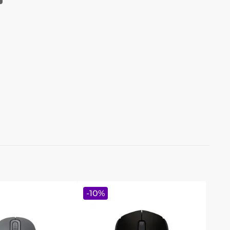
-
10
%