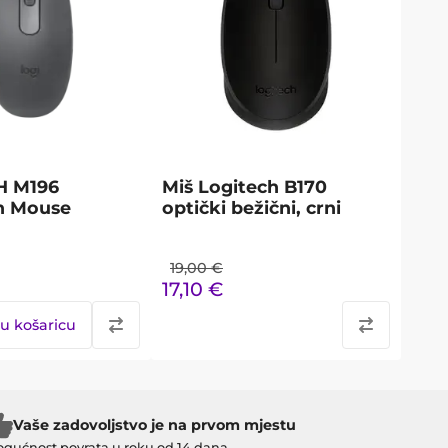
H M196
Miš Logitech B170
h Mouse
optički bežični, crni
19,00
€
17,10
€
u košaricu
Vaše zadovoljstvo je na prvom mjestu
gućnost povrata u roku od 14 dana