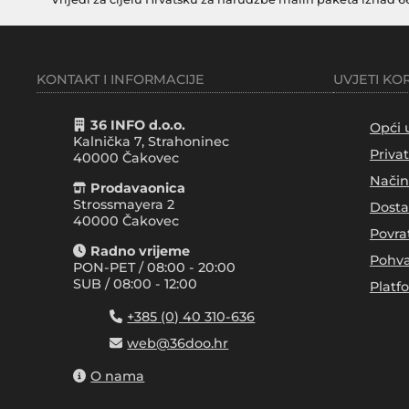
KONTAKT I INFORMACIJE
UVJETI KO
36 INFO d.o.o.
Opći 
Kalnička 7, Strahoninec
Priva
40000
Čakovec
Način
Prodavaonica
Strossmayera 2
Dosta
40000 Čakovec
Povra
Radno vrijeme
Pohva
PON-PET / 08:00 - 20:00
SUB / 08:00 - 12:00
Platf
+385 (0) 40 310-636
web@36doo.hr
O nama