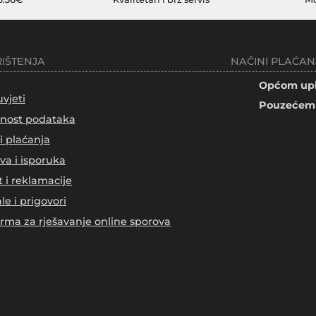
RIŠTENJA
NAČINI PLAĆAN
Općom upl
uvjeti
Pouzećem 
tnost podataka
i plaćanja
va i isporuka
t i reklamacije
le i prigovori
orma za rješavanje online sporova