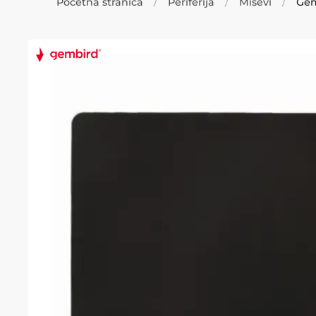
Početna stranica
Periferija
Miševi
Gem