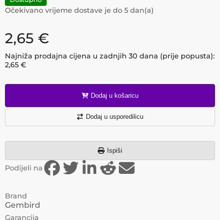
Očekivano vrijeme dostave je do
5
dan(a)
2,65
€
Najniža prodajna cijena u zadnjih 30 dana (prije popusta):
2,65
€
Dodaj u košaricu
Dodaj u usporedilicu
Ispiši
Podijeli na
Brand
Gembird
Garancija