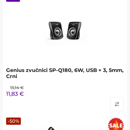
Genius zvučnici SP-Q180, 6W, USB + 3, 5mm,
Crni
13,14
€
11,83
€
-
50
%