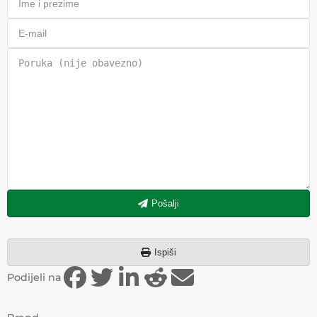
Pošalji
Ispiši
Podijeli na