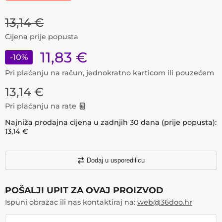
13,14
€
Cijena prije popusta
11,83
€
-
10
%
Pri plaćanju na račun, jednokratno karticom ili pouzećem
13,14
€
Pri plaćanju na rate
Najniža prodajna cijena u zadnjih 30 dana (prije popusta):
13,14
€
Dodaj u usporedilicu
POŠALJI UPIT ZA OVAJ PROIZVOD
Ispuni obrazac ili nas kontaktiraj na:
web@36doo.hr