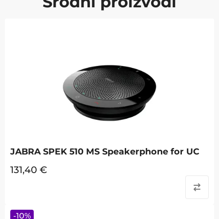
Srodni proizvodi
JABRA SPEK 510 MS Speakerphone for UC
131,40
€
-
10
%