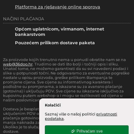
Platforma za rješavanje online sporova
NAČINI PLAĆANJA
Općom uplatnicom, virmanom, internet
bankarstvom
Pouzećem prilikom dostave paketa
Za proizvode kojih trenutno nema u ponudi obratite nam se na
web@36doo.hr
. Trudimo se dati što bolji i točniji opis i sliku.
Unatoč tome, ne možemo garantirati da su svi navedeni podaci i
slike u potpunosti točni. Ne odgovaramo za eventualne pogreške
nastale u opisu proizvoda, greške prilikom štampanja te
promjene cijena. Sve cijene su informativnog karaktera i
podložne su promjenama, a iskazane su za avansno plaćanje
(gotovina) i uključuju PDV. Sve cijene su iskazane isključivo za
kupovinu putem webshop-a i mogu se razlikovati od cijena u
našim poslovnicama.
Kolačići
Dostava je besplatna za sve narudžbe iznad
66.36
€
(sa
uključenim PDV-a) za Zonu 1 (cijela RH, osim otoka).
Prilikom
Saznaj više o našoj politici
privatnosti
plaćanja gotovinom pri dostavi robe na kućnu adresu, moguća je
podataka
.
manja naknada za rad sa gotovinom na strani dostavne službe.
Ukoliko je to slučaj, to je jasno označeno pri samom iznosu
Prihvaćam sve
dostave.