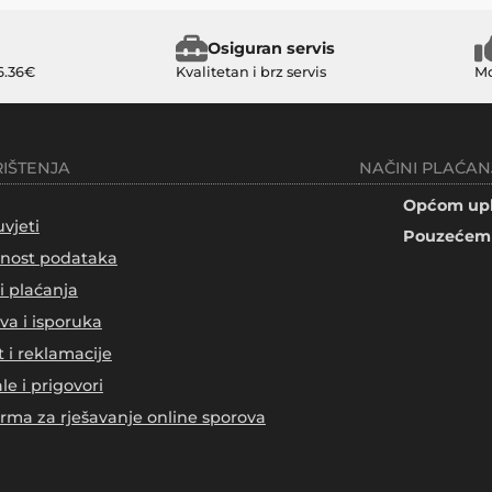
Osiguran servis
6.36€
Kvalitetan i brz servis
Mo
RIŠTENJA
NAČINI PLAĆAN
Općom upl
uvjeti
Pouzećem 
tnost podataka
i plaćanja
va i isporuka
t i reklamacije
le i prigovori
orma za rješavanje online sporova