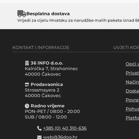
Besplatna dostava
Vrijedi za cijelu Hrvatsku za narudžbe malih paketa iznad 6
KONTAKT I INFORMACIJE
UVJETI KO
36 INFO d.o.o.
Opći 
Kalnička 7, Strahoninec
Priva
40000
Čakovec
Način
Prodavaonica
Strossmayera 2
Dosta
40000 Čakovec
Povra
Radno vrijeme
Pohva
PON-PET / 08:00 - 20:00
SUB / 08:00 - 12:00
Platf
+385 (0) 40 310-636
web@36doo.hr