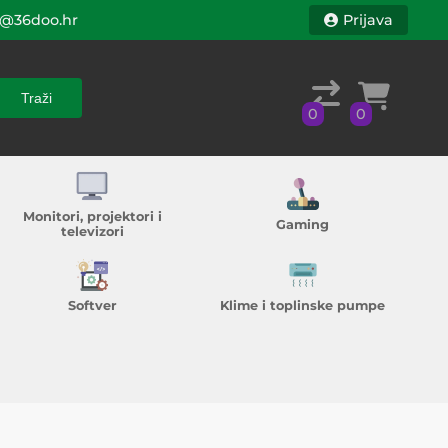
@36doo.hr
Prijava
Traži
0
0
Traži
0
0
Monitori, projektori i
Gaming
televizori
Softver
Klime i toplinske pumpe