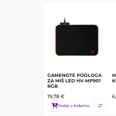
GAMENOTE PODLOGA
H
ZA MIŠ LED HV-MP901
K
RGB
19,78
€
6
Dodaj u košaricu