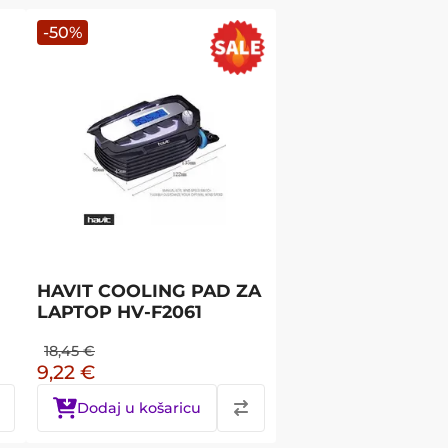
-
50
%
HAVIT COOLING PAD ZA
LAPTOP HV-F2061
18,45
€
9,22
€
Dodaj u košaricu